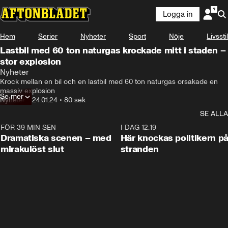
Logga in
Hem
Serier
Nyheter
Sport
Nöje
Livsstil
Lastbil med 60 ton naturgas krockade mitt i staden –
stor explosion
En lastbil som fraktade 60 ton flytande naturgas krockade 
Nyheter
med en bil i en korsning.
Krock mellan en bil och en lastbil med 60 ton naturgas orsakade en 
massiv explosion
Se mer
Nyheter
•
24.01.24
•
80 sek
SE ALLA
FÖR 39 MIN SEN
0:42
I DAG 12:19
Dramatiska scenen – med
Här knockas politikern p
mirakulöst slut
stranden