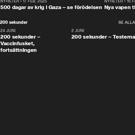
NYHETER
•
17 FEB. 2025
0:45
NYHETER
•
16 F
500 dagar av krig i Gaza – se förödelsen
Nya vapen ti
200 sekunder
SE ALLA
24 JUNI
5:00
2 JUNI
200 sekunder –
200 sekunder – Testern
Vaccinfusket,
fortsättningen