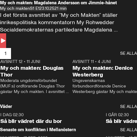
My och makten: Magdalena Andersson om Jimmie-hånet
My och makten
S1 E1
23.10.25
21 min
I det första avsnittet av ”My och Makten” ställer 
inrikespolitiska kommentatorn My Rohwedder 
Socialdemokraternas partiledare Magdalena 
Andersson till svars.
1
SE ALLA
AVSNITT 12
•
11 JUNI
26:27
AVSNITT 11
•
4 JUNI
2
My och makten: Douglas
My och makten: Denice
Thor
Westerberg
Moderata ungdomsförbundet 
Ungsvenskarnas 
(MUF:s) ordförande Douglas Thor 
förbundsordförande Denice 
gästar My och makten. I avsnittet 
Westerberg gästar My och makten.
diskuteras tonårsutvisningarna och 
avsnittet diskuteras migrationsfrå
hur Moderaterna ska locka väljare till 
och hur SD ska locka kvinnliga 
Väder
SE ALLA
valet i höst. 
väljare. 
I DAG 02:30
1:06
I GÅR 02:30
Så blir vädret där du bor
Så blir vädr
Senaste om konflikten i Mellanöstern
SE ALLA