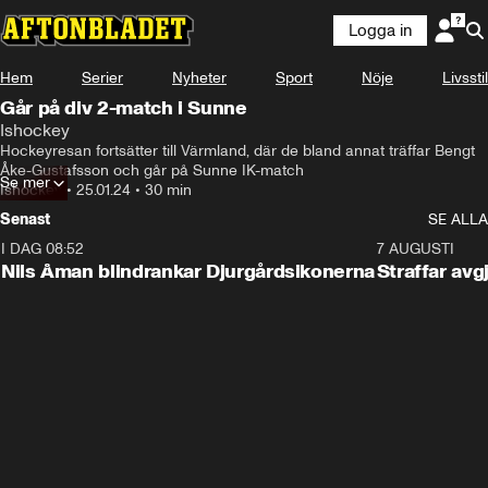
Logga in
Hem
Serier
Nyheter
Sport
Nöje
Livsstil
Går på div 2-match i Sunne
Ishockey
Hockeyresan fortsätter till Värmland, där de bland annat träffar Bengt 
Åke-Gustafsson och går på Sunne IK-match
Se mer
Ishockey
•
25.01.24
•
30 min
Senast
SE ALLA
I DAG 08:52
1:08
7 AUGUSTI
Nils Åman blindrankar Djurgårdsikonerna
Straffar avg