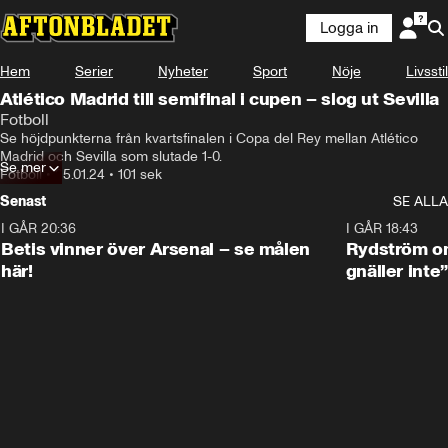
Logga in
Hem
Serier
Nyheter
Sport
Nöje
Livsstil
Atlético Madrid till semifinal i cupen – slog ut Sevilla
Fotboll
Se höjdpunkterna från kvartsfinalen i Copa del Rey mellan Atlético 
Madrid och Sevilla som slutade 1-0.
Se mer
Fotboll
•
25.01.24
•
101 sek
Senast
SE ALLA
I GÅR 20:36
1:30
I GÅR 18:43
Betis vinner över Arsenal – se målen
Rydström om
här!
gnäller inte”