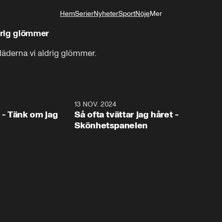
Hem
Serier
Nyheter
Sport
Nöje
Mer
Livsstil
drig glömmer
äderna vi aldrig glömmer.
1:16
13 NOV. 2024
1:1
- Tänk om jag
Så ofta tvättar jag håret -
Skönhetspanelen