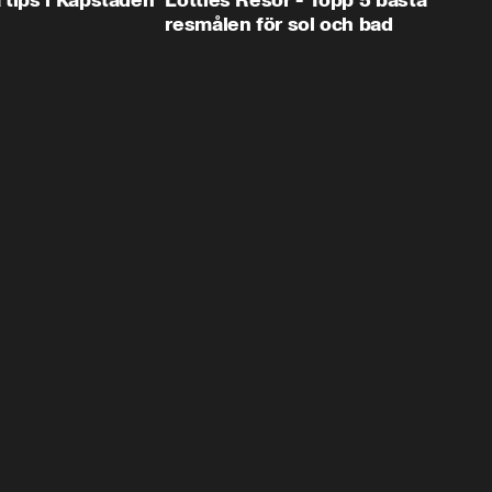
 tips i Kapstaden
Lotties Resor - Topp 5 bästa
resmålen för sol och bad