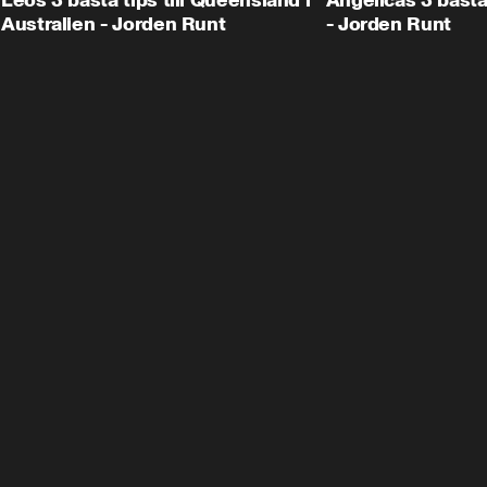
Leos 3 bästa tips till Queensland i
Angelicas 3 bästa
Australien - Jorden Runt
- Jorden Runt