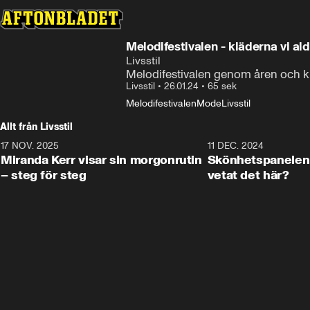
Melodifestivalen - kläderna vi al
Livsstil
Melodifestivalen genom åren och kl
Livsstil
•
26.01.24
•
65 sek
Melodifestivalen
Mode
Livsstil
Allt från Livsstil
17 NOV. 2025
1:33
11 DEC. 2024
Miranda Kerr visar sin morgonrutin
Skönhetspanelen 
– steg för steg
vetat det här?