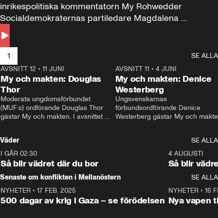
inrikespolitiska kommentatorn My Rohwedder 
Socialdemokraternas partiledare Magdalena 
Andersson till svars.
1
SE ALLA
AVSNITT 12
•
11 JUNI
26:27
AVSNITT 11
•
4 JUNI
2
My och makten: Douglas
My och makten: Denice
Thor
Westerberg
Moderata ungdomsförbundet 
Ungsvenskarnas 
(MUF:s) ordförande Douglas Thor 
förbundsordförande Denice 
gästar My och makten. I avsnittet 
Westerberg gästar My och makten.
diskuteras tonårsutvisningarna och 
avsnittet diskuteras migrationsfrå
hur Moderaterna ska locka väljare till 
och hur SD ska locka kvinnliga 
Väder
SE ALLA
valet i höst. 
väljare. 
I GÅR 02:30
1:06
4 AUGUSTI
Så blir vädret där du bor
Så blir vädr
Senaste om konflikten i Mellanöstern
SE ALLA
NYHETER
•
17 FEB. 2025
0:45
NYHETER
•
16 F
500 dagar av krig i Gaza – se förödelsen
Nya vapen ti