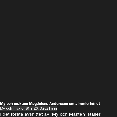
My och makten: Magdalena Andersson om Jimmie-hånet
My och makten
S1 E1
23.10.25
21 min
I det första avsnittet av ”My och Makten” ställer 