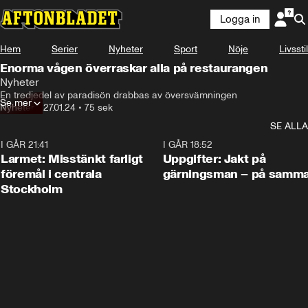
Logga in
Hem
Serier
Nyheter
Sport
Nöje
Livsstil
Enorma vågen överraskar alla på restaurangen
Nyheter
De här dramatiska bilderna visar en extrem våg som 
En tredjedel av paradisön drabbas av översvämningen
Se mer
skapar enorm förödelse.
Nyheter
•
27.01.24
•
75 sek
SE ALLA
I GÅR 21:41
0:35
I GÅR 18:52
Larmet: Misstänkt farligt
Uppgifter: Jakt på
föremål i centrala
gärningsman – på samma
Stockholm