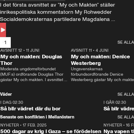
I det första avsnittet av ”My och Makten” ställer 
inrikespolitiska kommentatorn My Rohwedder 
Socialdemokraternas partiledare Magdalena 
Andersson till svars.
1
SE ALLA
AVSNITT 12
•
11 JUNI
26:27
AVSNITT 11
•
4 JUNI
2
My och makten: Douglas
My och makten: Denice
Thor
Westerberg
Moderata ungdomsförbundet 
Ungsvenskarnas 
(MUF:s) ordförande Douglas Thor 
förbundsordförande Denice 
gästar My och makten. I avsnittet 
Westerberg gästar My och makten.
diskuteras tonårsutvisningarna och 
avsnittet diskuteras migrationsfrå
hur Moderaterna ska locka väljare till 
och hur SD ska locka kvinnliga 
Väder
SE ALLA
valet i höst. 
väljare. 
I DAG 02:30
1:06
I GÅR 02:30
Så blir vädret där du bor
Så blir vädr
Senaste om konflikten i Mellanöstern
SE ALLA
NYHETER
•
17 FEB. 2025
0:45
NYHETER
•
16 F
500 dagar av krig i Gaza – se förödelsen
Nya vapen ti