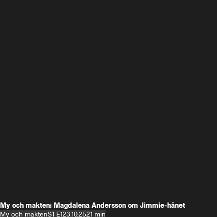
My och makten: Magdalena Andersson om Jimmie-hånet
My och makten
S1 E1
23.10.25
21 min