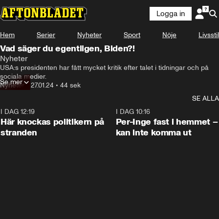
Logga in
Hem
Serier
Nyheter
Sport
Nöje
Livsstil
Vad säger du egentligen, Biden?!
Nyheter
USA:s presidenten har fått mycket kritik efter talet i tidningar och på 
sociala medier.
Se mer
Nyheter
•
27.01.24
•
44 sek
SE ALLA
I DAG 12:19
0:45
I DAG 10:16
Här knockas politikern på
Per-Inge fast i hemmet –
stranden
kan inte komma ut