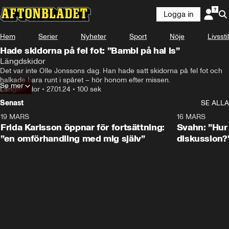
Logga in
Hem
Serier
Nyheter
Sport
Nöje
Livsstil
Hade skidorna på fel fot: ”Bambi på hal is”
Längdskidor
Det var inte Olle Jonssons dag. Han hade satt skidorna på fel fot och 
halkade bara runt i spåret – hör honom efter missen.
Se mer
Längdskidor
•
27.01.24
•
100 sek
Senast
SE ALLA
19 MARS
0:26
16 MARS
Frida Karlsson öppnar för fortsättning:
Svahn: ”Hur 
”en omförhandling med mig själv”
diskussion?