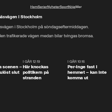
Hem
Serier
Nyheter
Sport
Nöje
Mer
Livsstil
näsvägen i Stockholm
näsvägen i Stockholm på söndagseftermiddagen.

den trafikerade vägen medan bilar tvingas bromsa.
0:42
I GÅR 12:19
0:45
I GÅR 10:16
1:2
a scenen –
Här knockas
Per-Inge fast i
löst slut
politikern på
hemmet – kan inte
stranden
komma ut