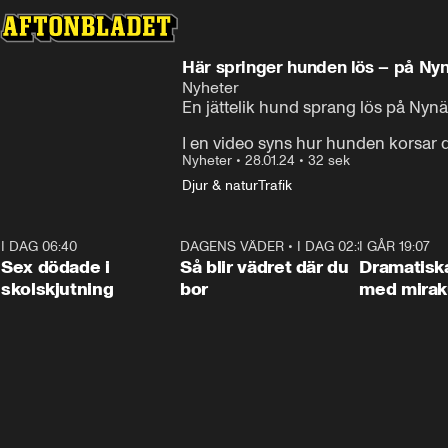
Här springer hunden lös – på Ny
Nyheter
En jättelik hund sprang lös på Ny
I en video syns hur hunden korsar 
Nyheter
•
28.01.24
•
32 sek
Djur & natur
Trafik
I DAG 06:40
0:47
DAGENS VÄDER
•
I DAG 02:30
1:06
I GÅR 19:07
Sex dödade i
Så blir vädret där du
Dramatisk
skolskjutning
bor
med miraku