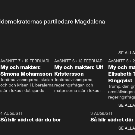
aldemokraternas partiledare Magdalena 
SE ALLA
7
AVSNITT 7
•
19 FEBRUARI
24:30
AVSNITT 6
•
12 FEBRUARI
27:30
AVSNITT 5
•
My och makten:
My och makten: Ulf
My och ma
Simona Mohamsson
Kristersson
Elisabeth
 
Tonårsutvisningarna, skolan 
Tonårsutvisningarna, 
Ringqvist
och och krisen i Liberalerna 
regeringsfrågan och 
Trump, den gr
står i fokus i det sjunde 
matpriserna står i fokus i 
omställningen
avsnittet av ”My och 
det sjätte avsnittet av ”My 
regeringsfråga
makten”. Se när 
och makten”. Se när 
centrum i det 
SE ALLA
Aftonbladets inrikespolitiska 
Aftonbladets inrikespolitiska 
avsnittet av ”
kommentator My 
kommentator My 
6
4 AUGUSTI
1:06
3 AUGUSTI
Makten”. Se nä
Rohwedder ställer 
Rohwedder ställer 
Så blir vädret där du bor
Så blir vädret där
Aftonbladets in
utbildnings- och 
statsminister Ulf Kristersson 
kommentator 
SE ALLA
integrationsminister Simona 
till svars.
Rohwedder stäl
Mohamsson till svars.