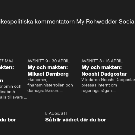
r inrikespolitiska kommentatorn My Rohwedder Soci
27 MAJ
3:51
AVSNITT 9
•
30 APRIL
24:00
AVSNITT 8
•
16 APRIL
25:1
kten:
My och makten:
My och makten:
Mikael Damberg
Nooshi Dadgostar
on
Ekonomin, 
V-ledaren Nooshi Dadgostar
finansministerrollen och 
pressas internt om 
onomin och 
demografikrisen. 
regeringsfrågan.

lisabeth 
Oppositionen ställs till svars 
I Aftonbladets 
ls till svars 
när Socialdemokraternas 
partiledarutfrågning ”My 
stern gästar 
Mikael Damberg gästar My 
och Makten” sätter hon ner 
My och Makten. 
och Makten. 
foten mot kritikerna:

1:06
5 AUGUSTI
1:0
– Vi ställer upp i val. Ska vi 
 du bor
Så blir vädret där du bor
vara med så sitter vi förstås 