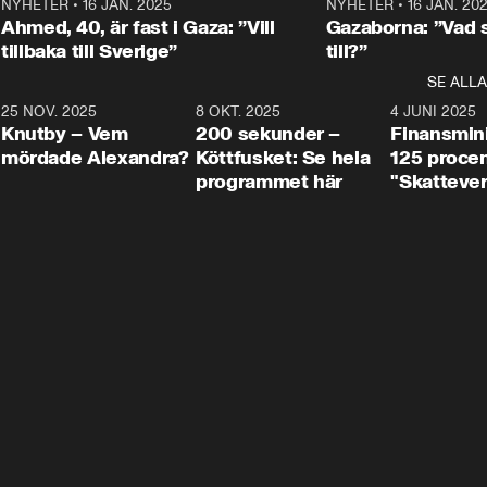
Centerpartiets
2
NYHETER
•
16 JAN. 2025
1:01
NYHETER
•
16 JAN. 20
Thand Ring till
Ahmed, 40, är fast i Gaza: ”Vill
Gazaborna: ”Vad s
tillbaka till Sverige”
till?”
SE ALLA
3
25 NOV. 2025
31:05
8 OKT. 2025
4:29
4 JUNI 2025
Knutby – Vem
200 sekunder –
Finansmin
mördade Alexandra?
Köttfusket: Se hela
125 procent
programmet här
"Skattever
viktig uppg