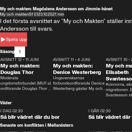
My och makten: Magdalena Andersson om Jimmie-hånet
My och makten
S1 E1
23.10.25
21 min
I det första avsnittet av ”My och Makten” ställe
Andersson till svars.
Spela upp
1
Säsong
AVSNITT 12
•
11 JUNI
26:27
AVSNITT 11
•
4 JUNI
23:40
AVSNITT 10
•
My och makten:
My och makten:
My och ma
Douglas Thor
Denice Westerberg
Elisabeth
Moderata 
Ungsvenskarnas 
Svantess
ungdomsförbundet (MUF:s) 
förbundsordförande Denice 
Kvinnorna, ek
ordförande Douglas Thor 
Westerberg gästar My och 
migrationen. E
gästar My och makten. I 
makten. I avsnittet 
Svantesson stäl
avsnittet diskuteras 
diskuteras migrationsfrågan 
när finansmini
Väder
tonårsutvisningarna och hur 
och hur SD ska locka 
Moderaterna ska locka 
kvinnliga väljare. 
I DAG 02:30
1:06
I GÅR 02:30
väljare till valet i höst. 
Så blir vädret där du bor
Så blir vädret där
Senaste om konflikten i Mellanöstern