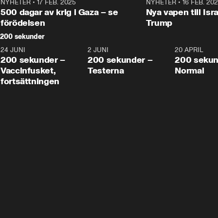
NYHETER
•
17 FEB. 2025
0:45
NYHETER
•
16 FEB. 20
500 dagar av krig i Gaza – se
Nya vapen till Isr
förödelsen
Trump
200 sekunder
24 JUNI
5:00
2 JUNI
4:23
20 APRIL
200 sekunder –
200 sekunder –
200 sekun
Vaccinfusket,
Testerna
Normal
fortsättningen