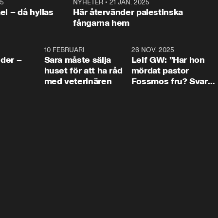
25
1:22
NYHETER
•
21 JAN. 2025
0:5
ael – då hyllas
Här återvänder palestinska
fångarna hem
4:24
10 FEBRUARI
4:13
26 NOV. 2025
8:1
der –
Sara måste sälja
Leif GW: ”Har hon
huset för att ha råd
mördat pastor
med veterinären
Fossmos fru? Svar
nej.”