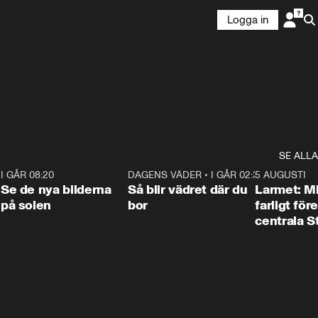
Logga in
SE ALLA
6
I GÅR 08:20
0:31
DAGENS VÄDER
•
I GÅR 02:30
1:06
5 AUGUSTI
Se de nya bilderna
Så blir vädret där du
Larmet: M
på solen
bor
farligt för
centrala 