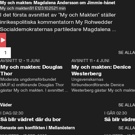
My och makten: Magdalena Andersson om Jimmie-hånet
My och makten
S1 E1
23.10.25
21 min
I det första avsnittet av ”My och Makten” ställer 
inrikespolitiska kommentatorn My Rohwedder 
Socialdemokraternas partiledare Magdalena 
Andersson till svars.
1
SE ALLA
AVSNITT 12
•
11 JUNI
26:27
AVSNITT 11
•
4 JUNI
2
My och makten: Douglas
My och makten: Denice
Thor
Westerberg
Moderata ungdomsförbundet 
Ungsvenskarnas 
(MUF:s) ordförande Douglas Thor 
förbundsordförande Denice 
gästar My och makten. I avsnittet 
Westerberg gästar My och makten.
diskuteras tonårsutvisningarna och 
avsnittet diskuteras migrationsfrå
hur Moderaterna ska locka väljare till 
och hur SD ska locka kvinnliga 
Väder
SE ALLA
valet i höst. 
väljare. 
I DAG 02:30
1:06
I GÅR 02:30
Så blir vädret där du bor
Så blir vädr
Senaste om konflikten i Mellanöstern
SE ALLA