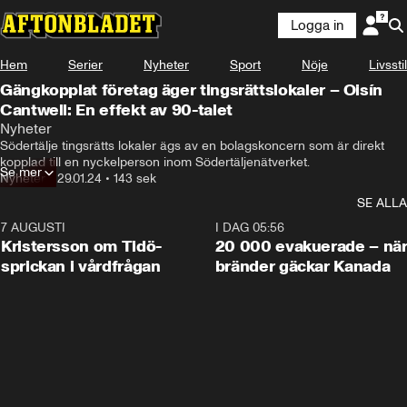
Logga in
Hem
Serier
Nyheter
Sport
Nöje
Livsstil
Gängkopplat företag äger tingsrättslokaler – Oisín
Cantwell: En effekt av 90-talet
Dagens Nyheter avslöjar idag att personer med kopplingar 
Nyheter
till Södertäljenätverket i praktiken ägt de lokaler som 
Södertälje tingsrätts lokaler ägs av en bolagskoncern som är direkt 
tingsrätten i Södertälje huserar i.
kopplad till en nyckelperson inom Södertäljenätverket.
Se mer
Nyheter
•
29.01.24
•
143 sek
SE ALLA
7 AUGUSTI
0:42
I DAG 05:56
Kristersson om Tidö-
20 000 evakuerade – nä
sprickan i vårdfrågan
bränder gäckar Kanada