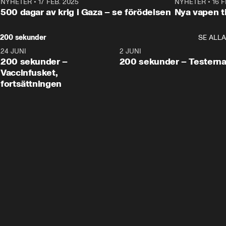
NYHETER
•
17 FEB. 2025
0:45
NYHETER
•
16 F
500 dagar av krig i Gaza – se förödelsen
Nya vapen ti
200 sekunder
SE ALLA
24 JUNI
5:00
2 JUNI
200 sekunder –
200 sekunder – Testern
Vaccinfusket,
fortsättningen