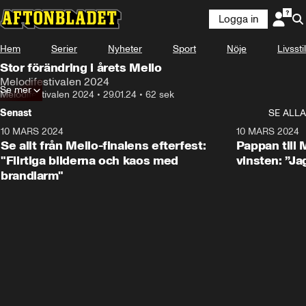
Logga in
Hem
Serier
Nyheter
Sport
Nöje
Livsstil
Stor förändring i årets Mello
Melodifestivalen 2024
Se mer
Melodifestivalen 2024
•
29.01.24
•
62 sek
Senast
SE ALLA
10 MARS 2024
4:58
10 MARS 2024
Se allt från Mello-finalens efterfest:
Pappan till
"Flirtiga bilderna och kaos med
vinsten: ”Jag
brandlarm"