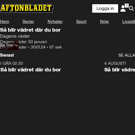
Logga in
Hem
Serier
Nyheter
Sport
Nöje
Livsstil
Så blir vädret där du bor
Dagens väder
Dagens väder 30 januari
Se mer
Dagens väder
•
30.01.24
•
67 sek
Senast
SE ALLA
I GÅR 02:30
1:06
4 AUGUSTI
Så blir vädret där du bor
Så blir vädr