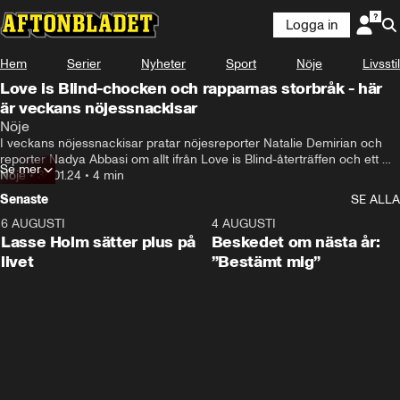
Logga in
Hem
Serier
Nyheter
Sport
Nöje
Livsstil
Love is Blind-chocken och rapparnas storbråk - här
är veckans nöjessnackisar
Nöje
I veckans nöjessnackisar pratar nöjesreporter Natalie Demirian och 
reporter Nadya Abbasi om allt ifrån Love is Blind-återträffen och ett 
Se mer
storbråk mellan två världsartister.
Nöje
•
30.01.24
•
4 min
Senaste
SE ALLA
6 AUGUSTI
1:04
4 AUGUSTI
Lasse Holm sätter plus på
Beskedet om nästa år:
livet
”Bestämt mig”