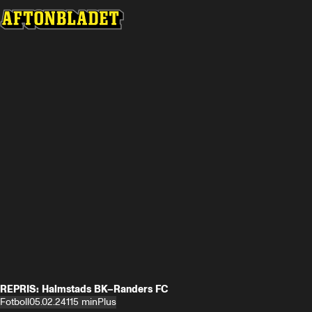
REPRIS: Halmstads BK–Randers FC
Fotboll
05.02.24
115 min
Plus