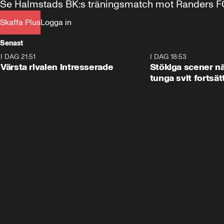
Se Halmstads BK:s träningsmatch mot Randers FC i
Skaffa Plus
Logga in
Senast
I DAG 21:51
0:31
I DAG 18:53
Värsta rivalen intresserade
Stökiga scener nä
tunga svit fortsät