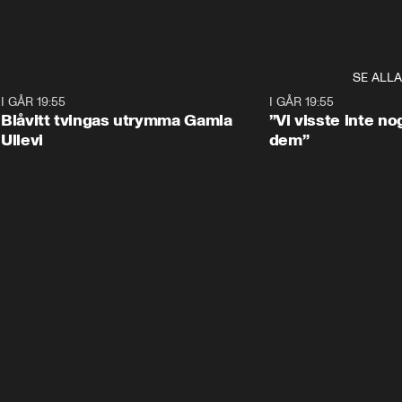
SE ALLA
7
I GÅR 19:55
0:29
I GÅR 19:55
Blåvitt tvingas utrymma Gamla
”Vi visste inte n
Ullevi
dem”