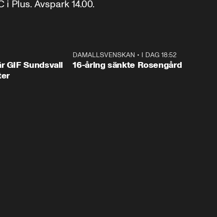
 Plus. Avspark 14.00.
1:44
DAMALLSVENSKAN
•
I DAG 18:52
0:4
r GIF Sundsvall
16-åring sänkte Rosengård
ter