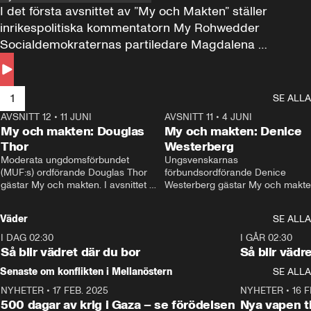
I det första avsnittet av ”My och Makten” ställer 
inrikespolitiska kommentatorn My Rohwedder 
Socialdemokraternas partiledare Magdalena 
Andersson till svars.
1
SE ALLA
AVSNITT 12
•
11 JUNI
26:27
AVSNITT 11
•
4 JUNI
2
My och makten: Douglas
My och makten: Denice
Thor
Westerberg
Moderata ungdomsförbundet 
Ungsvenskarnas 
(MUF:s) ordförande Douglas Thor 
förbundsordförande Denice 
gästar My och makten. I avsnittet 
Westerberg gästar My och makten.
diskuteras tonårsutvisningarna och 
avsnittet diskuteras migrationsfrå
hur Moderaterna ska locka väljare till 
och hur SD ska locka kvinnliga 
Väder
SE ALLA
valet i höst. 
väljare. 
I DAG 02:30
1:06
I GÅR 02:30
Så blir vädret där du bor
Så blir vädr
Senaste om konflikten i Mellanöstern
SE ALLA
NYHETER
•
17 FEB. 2025
0:45
NYHETER
•
16 F
500 dagar av krig i Gaza – se förödelsen
Nya vapen ti