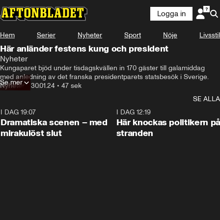
Logga in
Hem
Serier
Nyheter
Sport
Nöje
Livsstil
Här anländer festens kung och president
Nyheter
Kungaparet bjöd under tisdagskvällen in 170 gäster till galamiddag 
med anledning av det franska presidentparets statsbesök i Sverige.
Se mer
Nyheter
•
30.01.24
•
47 sek
SE ALLA
I DAG 19:07
0:42
I DAG 12:19
Dramatiska scenen – med
Här knockas politikern p
mirakulöst slut
stranden