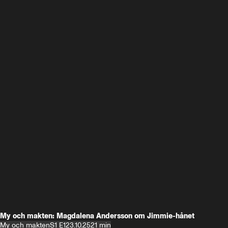
My och makten: Magdalena Andersson om Jimmie-hånet
My och makten
S1 E1
23.10.25
21 min