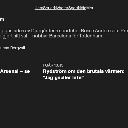
Hem
Serier
Nyheter
Sport
Nöje
Mer
Livsstil
am
 gästades av Djurgårdens sportchef Bosse Andersson. Precis
 gjort sitt val – nobbar Barcelona för Tottenham.
ucas Bergvall
1:30
I GÅR 18:43
0:4
 Arsenal – se
Rydström om den brutala värmen:
”Jag gnäller inte”