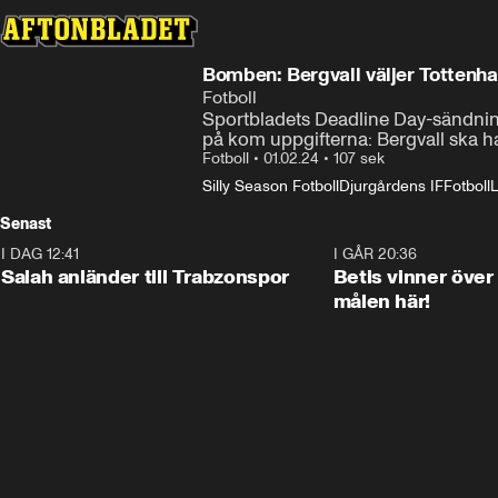
Bomben: Bergvall väljer Tottenh
Fotboll
Sportbladets Deadline Day-sändning
på kom uppgifterna: Bergvall ska ha
Fotboll
•
01.02.24
•
107 sek
Silly Season Fotboll
Djurgårdens IF
Fotboll
L
Senast
I DAG 12:41
0:42
I GÅR 20:36
Salah anländer till Trabzonspor
Betis vinner över
målen här!