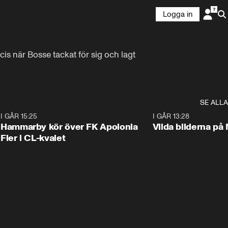
Logga in
 när Bosse tackat för sig och lagt 
SE ALLA
6
I GÅR 15:25
1:31
I GÅR 13:28
Hammarby kör över FK Apolonia
Vilda bilderna på
Fier i CL-kvalet