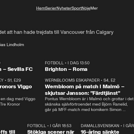
Hem
Serier
Nyheter
Sport
Nöje
Mer
Livsstil
det att han hade trejdats till Vancouver från Calgary
lias Lindholm
0
FOTBOLL
•
I DAG 13:50
Plus
 – Sevilla FC
Brighton – Roma
EY
•
S1, E29
17:38
WERNBLOOMS ESKAPADER
•
S4, E2
38:2
ronors Viggo
Wernbloom på match i Malmö –
skjutsar Jansson: ”Färdtjänst”
en dag med Viggo 
Pontus Wernbloom är i Malmö och grottar i det 
 Tre Kronor
skånska självförtroendet med Björn Ranelid, 
går på MFF-match med komikern Simon 
”Chippen” Svensson och hjälper skadade 
stjärnbacken Pontus Jansson hem. 
0:23
FOTBOLL
•
I GÅR 18:53
1:44
DAMALLSVENSKAN
•
I GÅR
0:4
fs till
Stökiga scener när
16-åring sänkte