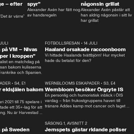
e – efter
spyr”
någonsin grillat
Alexander Axén har fått nog 
Alexander Axén påstår att 
av handsregeln
han aldrig någonsin i sitt liv 
Det är värre”
har grillat
 JULI
36:52
FOTBOLLSRESAN
•
14 JULI
0:3
 på VM – Nivas
Haaland orsakade raccoonboom
yper i kroppen”
Vi hittade Haalands tvättbjörn! Hur mycket 
hade du betalat för den?
list en matchdag på 
esan bakom kulisserna 
på semifinalen mellan Frankrike och Spanien. 
ADER
•
S4, E1
32:14
WERNBLOOMS ESKAPADER
•
S3, E4
33:1
Plus
 eldsjälen bakom
Wernbloom besöker Örgryte IS
En personlig och humoristisk inblick i ÖIS 
vardag – från frukostgruppens haveri till 
i 2021 till 75 spelare i 
tränare Addes kamp mot cancer och laget 
de ett 35+-lag för att 
som siktar mot Allsvenskan.
ing. Nu är Harvestad 
ch Wernbloom kliver 
14:14
SÄSONG 1, AVSNITT 2
24:5
a på Sweden
Jernspets gästar ridande poliser