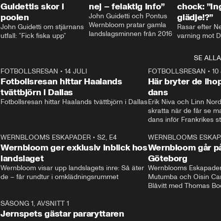
Guidettis skor i
nej – felaktig info”
chock: ”I
poolen
John Guidetti och Pontus 
glädje!?”
Wernbloom pratar gamla 
John Guidetti om stjärnans 
Rasar efter N
landslagsminnen från 2016
utfall: ”Fick fiska upp”
varning mot D
SE ALLA
8
FOTBOLLSRESAN
•
14 JULI
41:35
FOTBOLLSRESAN
•
10
Fotbollsresan hittar Haalands
Här bryter de ih
tvättbjörn i Dallas
dans
Fotbollsresan hittar Haalands tvättbjörn i Dallas
Erik Niva och Linn Nord
skratta när de får se 
dans inför Frankrikes st
VM-kvartsfinalen. 
4
WERNBLOOMS ESKAPADER
•
S2, E4
24:20
WERNBLOOMS ESKAP
Plus
Wernbloom ger exklusiv inblick hos
Wernbloom går på
landslaget
Göteborg
Wernbloom visar upp landslagets inre: Så äter 
Wernblooms Eskapader:
de – får rundtur i omklädningsrummet
Mutumba och Oisin Cant
Blåvitt med Thomas Bo
0
SÄSONG 1, AVSNITT 1
25:12
Jernspets gästar pararyttaren