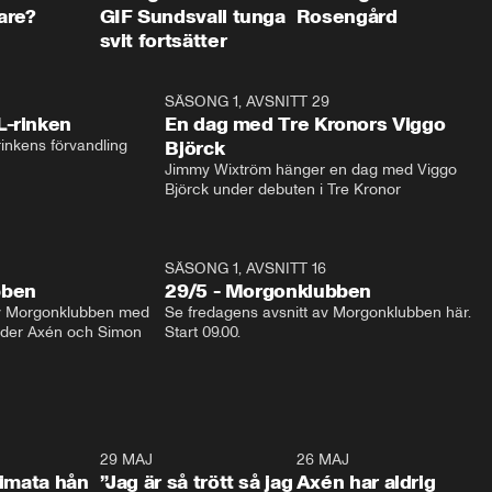
are?
GIF Sundsvall tunga
Rosengård
svit fortsätter
1:04
SÄSONG 1, AVSNITT 29
17:3
L-rinken
En dag med Tre Kronors Viggo
inkens förvandling
Björck
Jimmy Wixtröm hänger en dag med Viggo 
Björck under debuten i Tre Kronor
SÄSONG 1, AVSNITT 16
bben
29/5 - Morgonklubben
av Morgonklubben med 
Se fredagens avsnitt av Morgonklubben här. 
nder Axén och Simon 
Start 09.00. 
0:26
29 MAJ
0:30
26 MAJ
0:3
timata hån
”Jag är så trött så jag
Axén har aldrig