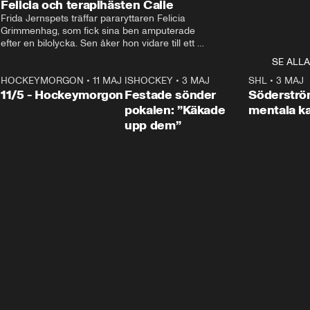
Felicia och terapihästen Calle
Frida Jernspets träffar pararyttaren Felicia 
Grimmenhag, som fick sina ben amputerade 
efter en bilolycka. Sen åker hon vidare till ett 
vård- och omsorgsboende med den 76 
SE ALLA
centimeter höga terapihästen Calle.
HOCKEYMORGON
•
11 MAJ
ISHOCKEY
•
3 MAJ
0:22
SHL
•
3 MAJ
n
11/5 - Hockeymorgon
Festade sönder
Söderströ
pokalen: ”Käkade
mentala 
upp dem”