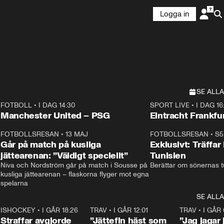
Logga in
SE ALLA
FOTBOLL
•
I DAG 14:30
SPORT LIVE
•
I DAG 16
Plus
Plus
Manchester United – PSG
Eintracht Frankfu
3
FOTBOLLSRESAN
•
13 MAJ
33:19
FOTBOLLSRESAN
•
S5
Går på match på kusliga
Exklusivt: Träffar
jättearenan: ”Väldigt speciellt”
Tunisien
Niva och Nordström går på match i Sousse på 
Berättar om sönernas tu
kusliga jättearenan – flaskorna flyger mot egna 
spelarna 
SE ALLA
 18:52
7
ISHOCKEY
•
I GÅR 18:26
2:19
TRAV
•
I GÅR 12:01
5:16
TRAV
•
I GÅR 
Straffar avgjorde
”Jättefin häst som
”Jag jagar 