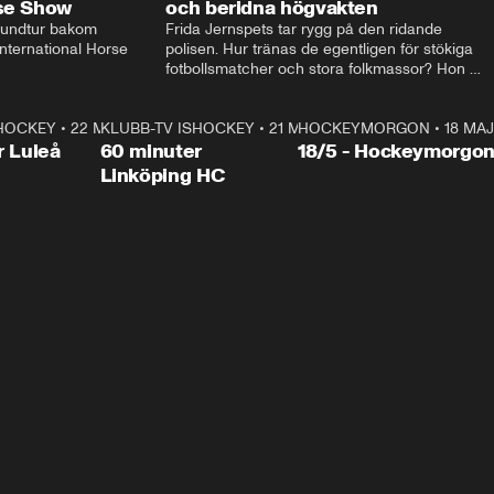
rse Show
och beridna högvakten
rundtur bakom 
Frida Jernspets tar rygg på den ridande 
ternational Horse 
polisen. Hur tränas de egentligen för stökiga 
fotbollsmatcher och stora folkmassor? Hon 
hälsar även på hos beridna högvakten, som 
den här dagen ska byta av högvakten, som 
SHOCKEY
1:00:28
•
22 MAJ
KLUBB-TV ISHOCKEY
vaktar slottet.
1:00:18
•
21 MAJ
HOCKEYMORGON
•
18 MAJ
Plus
r Luleå
60 minuter
18/5 - Hockeymorgo
Linköping HC