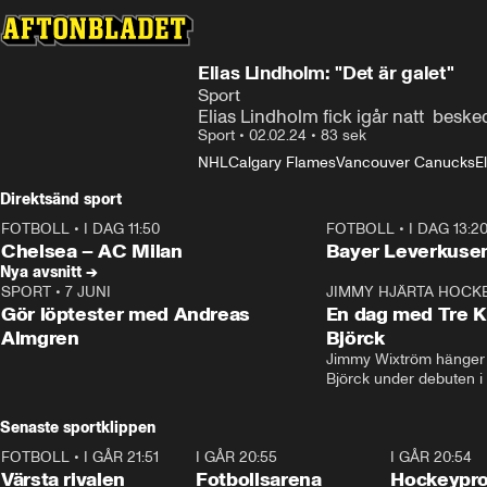
Elias Lindholm: "Det är galet"
Sport
Elias Lindholm fick igår natt  beske
Sport
•
02.02.24
•
83 sek
NHL
Calgary Flames
Vancouver Canucks
E
Direktsänd sport
FOTBOLL
•
I DAG 11:50
FOTBOLL
•
I DAG 13:2
Plus
Plus
Chelsea – AC Milan
Bayer Leverkusen
Nya avsnitt →
SPORT
•
7 JUNI
16:36
JIMMY HJÄRTA HOCK
Gör löptester med Andreas
En dag med Tre K
Almgren
Björck
Jimmy Wixtröm hänger 
Björck under debuten i
Senaste sportklippen
FOTBOLL
•
I GÅR 21:51
0:31
I GÅR 20:55
0:29
I GÅR 20:54
Värsta rivalen
Fotbollsarena
Hockeyprof