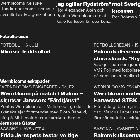
Wernblooms Keisuke 
jag ogillar Rydström”
mot Sverig
Honda-anekdoter i senaste 
Hör Alexander Axén och 
krossen
avsnittet av Morgonklubben
Pontus Wernbloom om att 
Per Bohman: ”
Kalle Karlsson får sparken 
från Bajen och att Henrik 
Rydström tar över
Fotbollsresan
FOTBOLL
•
16 JULI
0:44
FOTBOLLSRESAN
•
15
Niva vs. fruktsallad
Bakom kulisserna
stora skräck: ”Kr
Vad gör man som journa
VM? Följ med fotbollsr
Wernblooms eskapader
WERNBLOOMS ESKAPADER
•
S4, E2
38:23
WERNBLOOMS ESKAP
Wernbloom på match i Malmö –
Wernbloom möter
skjutsar Jansson: ”Färdtjänst”
Harvestad STBK
Pontus Wernbloom är i Malmö och grottar i det 
Från åtta gubbar i januar
skånska självförtroendet med Björn Ranelid, 
dag. Marcus Lager starta
går på MFF-match med komikern Simon 
lära känna folk i Linköp
Jernspets Gästar
”Chippen” Svensson och hjälper skadade 
STBK en institution – o
SÄSONG 1, AVSNITT 4
stjärnbacken Pontus Jansson hem. 
13:37
rakt in i värmen.
SÄSONG 1, AVSNITT 3
Frida Jernspets testar voltige
Bakom kulissern