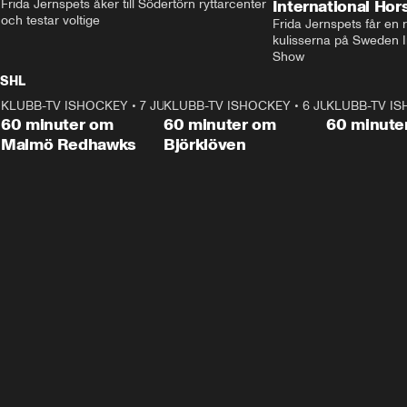
Frida Jernspets åker till Södertörn ryttarcenter 
International Ho
och testar voltige
Frida Jernspets får en 
kulisserna på Sweden In
Show
SHL
KLUBB-TV ISHOCKEY
1:02:53
•
7 JUNI
KLUBB-TV ISHOCKEY
1:00:59
•
6 JUNI
KLUBB-TV I
Plus
Plus
60 minuter om
60 minuter om
60 minute
Malmö Redhawks
Björklöven