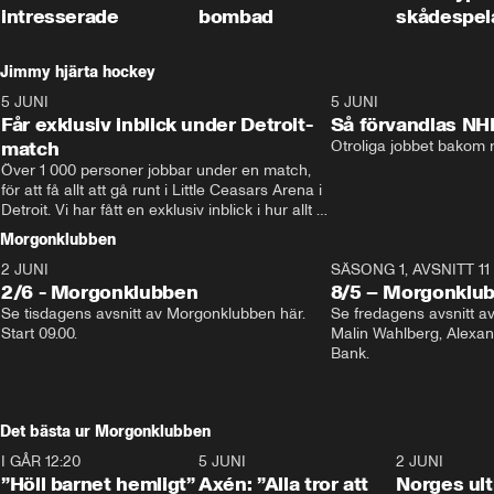
intresserade
bombad
skådespel
Jimmy hjärta hockey
5 JUNI
11:14
5 JUNI
Får exklusiv inblick under Detroit-
Så förvandlas NH
match
Otroliga jobbet bakom r
Över 1 000 personer jobbar under en match, 
för att få allt att gå runt i Little Ceasars Arena i 
Detroit. Vi har fått en exklusiv inblick i hur allt 
fungerar inför och under match i världens 
Morgonklubben
bästa hockeyliga
2 JUNI
SÄSONG 1, AVSNITT 11
2/6 - Morgonklubben
8/5 – Morgonklu
Se tisdagens avsnitt av Morgonklubben här. 
Se fredagens avsnitt 
Start 09.00. 
Malin Wahlberg, Alexa
Bank. 
Det bästa ur Morgonklubben
I GÅR 12:20
1:14
5 JUNI
0:44
2 JUNI
”Höll barnet hemligt”
Axén: ”Alla tror att
Norges ul