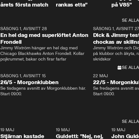
årets första match
rankas etta”
på V85”
SE ALLA
8
SÄSONG 1, AVSNITT 28
20:38
SÄSONG 1, AVSNITT 2
Plus
En hel dag med superlöftet Anton
Dick & Jimmy test
Frondell
chockas av skill
Jimmy Wixtröm hänger en hel dag med 
Jimmy Wixtröm och Dick
Chicago Blackhawks Anton Frondell. Kollar 
på klubbor och åkyta, r
pojkrummet, bakar och firar farfar
skridskor 
SE ALLA
SÄSONG 1, AVSNITT 15
22 MAJ
26/5 - Morgonklubben
22/5 - Morgonkl
Se tisdagens avsnitt av Morgonklubben här. 
Se fredagens avsnitt a
Start 09.00. 
Start 09.00. 
SE ALLA
1
19 MAJ
0:43
19 MAJ
0:39
19 MAJ
Stjärnan kastade
Guidetti: ”Nej, nej,
John Guide