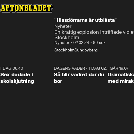
"Hissdörrarna är utblåsta"
Nyheter
En kraftig explosion inträffade vid e
Stockholm.
Nyheter
•
02.02.24
•
89 sek
Stockholm
Sundbyberg
I DAG 06:40
0:35
DAGENS VÄDER
•
I DAG 02:30
1:06
I GÅR 19:07
Sex dödade i
Så blir vädret där du
Dramatisk
skolskjutning
bor
med miraku