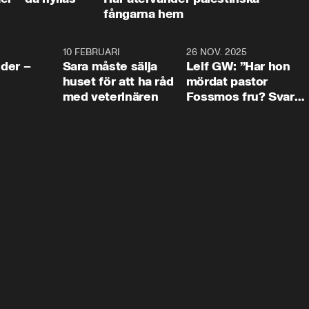
fångarna hem
4:24
10 FEBRUARI
4:13
26 NOV. 2025
8:1
der –
Sara måste sälja
Leif GW: ”Har hon
huset för att ha råd
mördat pastor
med veterinären
Fossmos fru? Svar
nej.”