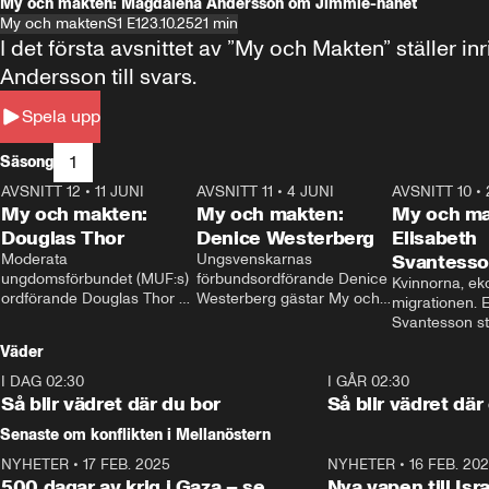
My och makten: Magdalena Andersson om Jimmie-hånet
My och makten
S1 E1
23.10.25
21 min
I det första avsnittet av ”My och Makten” ställe
Andersson till svars.
Spela upp
1
Säsong
AVSNITT 12
•
11 JUNI
26:27
AVSNITT 11
•
4 JUNI
23:40
AVSNITT 10
•
My och makten:
My och makten:
My och ma
Douglas Thor
Denice Westerberg
Elisabeth
Moderata 
Ungsvenskarnas 
Svantess
ungdomsförbundet (MUF:s) 
förbundsordförande Denice 
Kvinnorna, ek
ordförande Douglas Thor 
Westerberg gästar My och 
migrationen. E
gästar My och makten. I 
makten. I avsnittet 
Svantesson stäl
avsnittet diskuteras 
diskuteras migrationsfrågan 
när finansmini
Väder
tonårsutvisningarna och hur 
och hur SD ska locka 
Moderaterna ska locka 
kvinnliga väljare. 
I DAG 02:30
1:06
I GÅR 02:30
väljare till valet i höst. 
Så blir vädret där du bor
Så blir vädret där
Senaste om konflikten i Mellanöstern
NYHETER
•
17 FEB. 2025
0:45
NYHETER
•
16 FEB. 20
500 dagar av krig i Gaza – se
Nya vapen till Isr