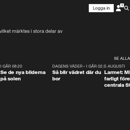
Logga in
ilket märktes i stora delar av 
SE ALLA
6
I GÅR 08:20
0:31
DAGENS VÄDER
•
I GÅR 02:30
1:06
5 AUGUSTI
Se de nya bilderna
Så blir vädret där du
Larmet: M
på solen
bor
farligt för
centrala 