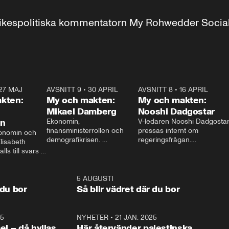
r inrikespolitiska kommentatorn My Rohwedder Soci
27 MAJ
3:51
AVSNITT 9
•
30 APRIL
24:00
AVSNITT 8
•
16 APRIL
25:1
kten:
My och makten:
My och makten:
Mikael Damberg
Nooshi Dadgostar
on
Ekonomin, 
V-ledaren Nooshi Dadgostar
finansministerrollen och 
pressas internt om 
onomin och 
demografikrisen. 
regeringsfrågan.

lisabeth 
Oppositionen ställs till svars 
I Aftonbladets 
ls till svars 
när Socialdemokraternas 
partiledarutfrågning ”My 
stern gästar 
Mikael Damberg gästar My 
och Makten” sätter hon ner 
My och Makten. 
och Makten. 
foten mot kritikerna:

1:06
5 AUGUSTI
1:0
– Vi ställer upp i val. Ska vi 
 du bor
Så blir vädret där du bor
vara med så sitter vi förstås 
25
1:22
NYHETER
•
21 JAN. 2025
0:5
ael – då hyllas
Här återvänder palestinska