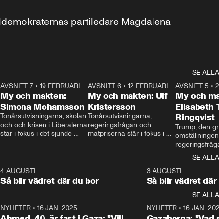
aldemokraternas partiledare Magdalena 
SE ALLA
7
AVSNITT 7
•
19 FEBRUARI
24:30
AVSNITT 6
•
12 FEBRUARI
27:30
AVSNITT 5
•
My och makten:
My och makten: Ulf
My och ma
Simona Mohamsson
Kristersson
Elisabeth
 
Tonårsutvisningarna, skolan 
Tonårsutvisningarna, 
Ringqvist
och och krisen i Liberalerna 
regeringsfrågan och 
Trump, den gr
står i fokus i det sjunde 
matpriserna står i fokus i 
omställningen
avsnittet av ”My och 
det sjätte avsnittet av ”My 
regeringsfråga
makten”. Se när 
och makten”. Se när 
centrum i det 
SE ALLA
Aftonbladets inrikespolitiska 
Aftonbladets inrikespolitiska 
avsnittet av ”
kommentator My 
kommentator My 
6
4 AUGUSTI
1:06
3 AUGUSTI
Makten”. Se nä
Rohwedder ställer 
Rohwedder ställer 
Så blir vädret där du bor
Så blir vädret där
Aftonbladets in
utbildnings- och 
statsminister Ulf Kristersson 
kommentator 
SE ALLA
integrationsminister Simona 
till svars.
Rohwedder stäl
Mohamsson till svars.
Centerpartiets
2
NYHETER
•
16 JAN. 2025
1:01
NYHETER
•
16 JAN. 20
Thand Ring till
Ahmed, 40, är fast i Gaza: ”Vill
Gazaborna: ”Vad s