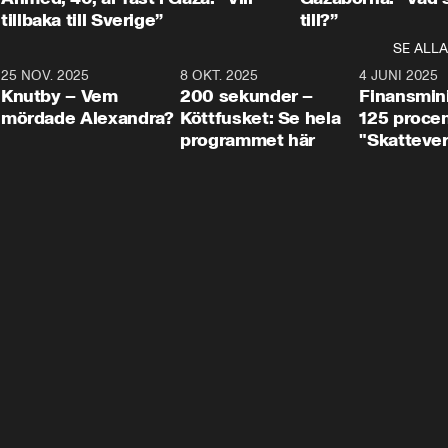
tillbaka till Sverige”
till?”
SE ALLA
3
25 NOV. 2025
31:05
8 OKT. 2025
4:29
4 JUNI 2025
Knutby – Vem
200 sekunder –
Finansmin
mördade Alexandra?
Köttfusket: Se hela
125 procent
programmet här
"Skattever
viktig uppg