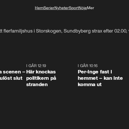
Hem
Serier
Nyheter
Sport
Nöje
Mer
Livsstil
tt flerfamiljshus i Storskogen, Sundbyberg strax efter 02.00, v
0:42
I GÅR 12:19
0:45
I GÅR 10:16
1:2
a scenen –
Här knockas
Per-Inge fast i
löst slut
politikern på
hemmet – kan inte
stranden
komma ut