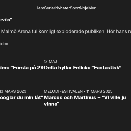
Hem
Serier
Nyheter
Sport
Nöje
Mer
Livsstil
rvös”
 Malmö Arena fullkomligt exploderade publiken. Hör hans rea
video
0:59
12 MAJ
0:5
alen: ”Första på 29
Delta hyllar Felicia: ”Fantastisk”
13 MARS 2023
0:56
MELODIFESTIVALEN
•
11 MARS 2023
1:1
Googlar du min låt"
Marcus och Martinus – "Vi ville ju
vinna"