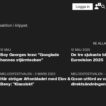
Logga in
ktion i klippet.
SE ALLA
6
12 MAJ
0:40
12 MAJ 2025
Boy Georges krav: ”Googlade
De tre sjukaste b
hennes stjärntecken”
Eurovision 2025
6
MELODIFESTIVALEN
•
3 MARS 2023
1:46
MELODIFESTIVALEN
•
Här strögar Aftonbladet med Elov &
G:son utförd av va
Beny: "Klassiskt"
direktsändningen