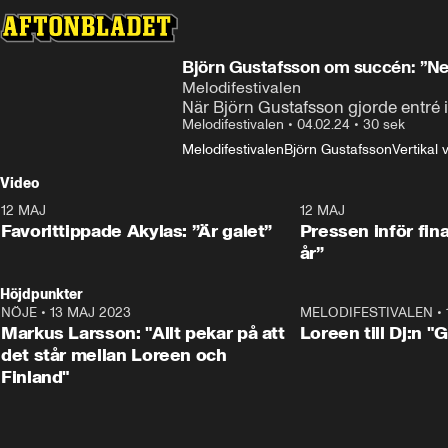
Björn Gustafsson om succén: ”Ne
Melodifestivalen
När Björn Gustafsson gjorde entré i
Melodifestivalen
•
04.02.24
•
30 sek
Melodifestivalen
Björn Gustafsson
Vertikal 
Video
12 MAJ
1:04
12 MAJ
Favorittippade Akylas: ”Är galet”
Pressen inför fin
år”
Höjdpunkter
NÖJE
•
13 MAJ 2023
18:32
MELODIFESTIVALEN
•
Markus Larsson: "Allt pekar på att
Loreen till Dj:n "
det står mellan Loreen och
Finland"