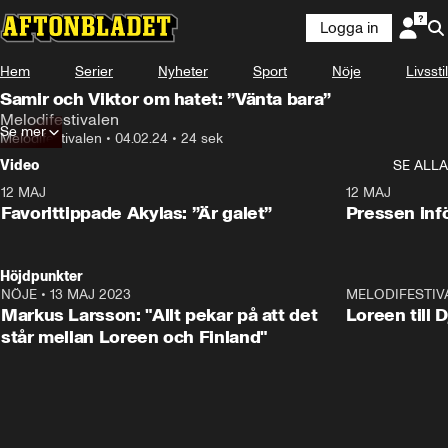
Logga in
Hem
Serier
Nyheter
Sport
Nöje
Livsstil
Samir och Viktor om hatet: ”Vänta bara”
Melodifestivalen
Se mer
Melodifestivalen
•
04.02.24
•
24 sek
Video
SE ALLA
12 MAJ
1:04
12 MAJ
Favorittippade Akylas: ”Är galet”
Pressen infö
Höjdpunkter
NÖJE
•
13 MAJ 2023
18:32
MELODIFESTIV
Markus Larsson: "Allt pekar på att det
Loreen till 
står mellan Loreen och Finland"