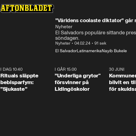
”Världens coolaste diktator” går
Nyheter
El Salvadors populäre sittande presi
söndagen.
Nyheter
•
04.02.24
•
91 sek
El Salvador
Latinamerika
Nayib Bukele
I DAG 10:40
1:01
I GÅR 15:00
1:07
30 JUNI
Rituals släppte
”Underliga grytor"
Kommune
bebisparfym:
försvinner på
blivit en ti
”Sjukaste”
Lidingöskolor
för skulds