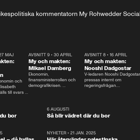
r inrikespolitiska kommentatorn My Rohwedder Soci
27 MAJ
3:51
AVSNITT 9
•
30 APRIL
24:00
AVSNITT 8
•
16 APRIL
25:1
kten:
My och makten:
My och makten:
Mikael Damberg
Nooshi Dadgostar
on
Ekonomin, 
V-ledaren Nooshi Dadgostar
finansministerrollen och 
pressas internt om 
onomin och 
demografikrisen. 
regeringsfrågan.

lisabeth 
Oppositionen ställs till svars 
I Aftonbladets 
ls till svars 
när Socialdemokraternas 
partiledarutfrågning ”My 
stern gästar 
Mikael Damberg gästar My 
och Makten” sätter hon ner 
My och Makten. 
och Makten. 
foten mot kritikerna:

1:06
6 AUGUSTI
1:0
– Vi ställer upp i val. Ska vi 
 du bor
Så blir vädret där du bor
vara med så sitter vi förstås 
25
1:22
NYHETER
•
21 JAN. 2025
0:5
ael – då hyllas
Här återvänder palestinska