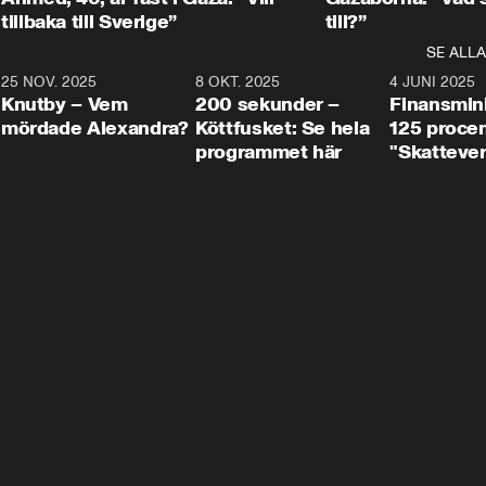
tillbaka till Sverige”
till?”
SE ALLA
3
25 NOV. 2025
31:05
8 OKT. 2025
4:29
4 JUNI 2025
Knutby – Vem
200 sekunder –
Finansmin
mördade Alexandra?
Köttfusket: Se hela
125 procent
programmet här
"Skattever
viktig uppg