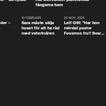
fångarna hem
4:24
10 FEBRUARI
4:13
26 NOV. 2025
8:1
der –
Sara måste sälja
Leif GW: ”Har hon
huset för att ha råd
mördat pastor
med veterinären
Fossmos fru? Svar
nej.”