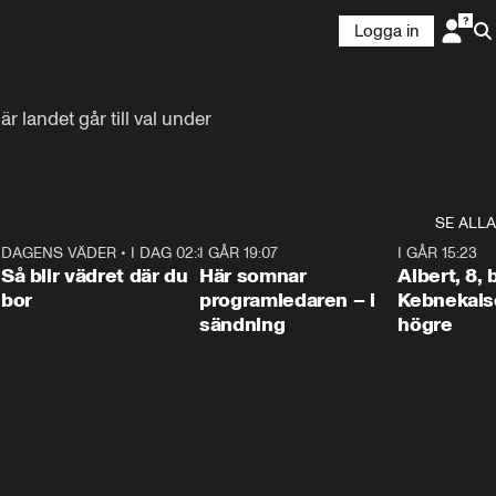
Logga in
 landet går till val under 
SE ALLA
6
DAGENS VÄDER
•
I DAG 02:30
1:06
I GÅR 19:07
0:45
I GÅR 15:23
Så blir vädret där du
Här somnar
Albert, 8,
bor
programledaren – i
Kebnekaise
sändning
högre