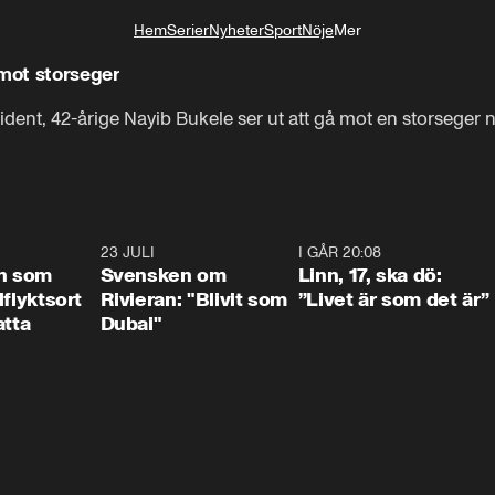
Hem
Serier
Nyheter
Sport
Nöje
Mer
Livsstil
 mot storseger
dent, 42-årige Nayib Bukele ser ut att gå mot en storseger när
1:24
23 JULI
1:42
I GÅR 20:08
4:3
n som
Svensken om
Linn, 17, ska dö:
llflyktsort
Rivieran: "Blivit som
”Livet är som det är”
atta
Dubai"