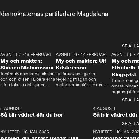
aldemokraternas partiledare Magdalena 
SE ALLA
7
AVSNITT 7
•
19 FEBRUARI
24:30
AVSNITT 6
•
12 FEBRUARI
27:30
AVSNITT 5
•
My och makten:
My och makten: Ulf
My och ma
Simona Mohamsson
Kristersson
Elisabeth
 
Tonårsutvisningarna, skolan 
Tonårsutvisningarna, 
Ringqvist
och och krisen i Liberalerna 
regeringsfrågan och 
Trump, den gr
står i fokus i det sjunde 
matpriserna står i fokus i 
omställningen
avsnittet av ”My och 
det sjätte avsnittet av ”My 
regeringsfråga
makten”. Se när 
och makten”. Se när 
centrum i det 
SE ALLA
Aftonbladets inrikespolitiska 
Aftonbladets inrikespolitiska 
avsnittet av ”
kommentator My 
kommentator My 
6
5 AUGUSTI
1:06
4 AUGUSTI
Makten”. Se nä
Rohwedder ställer 
Rohwedder ställer 
Så blir vädret där du bor
Så blir vädret där
Aftonbladets in
utbildnings- och 
statsminister Ulf Kristersson 
kommentator 
SE ALLA
integrationsminister Simona 
till svars.
Rohwedder stäl
Mohamsson till svars.
Centerpartiets
2
NYHETER
•
16 JAN. 2025
1:01
NYHETER
•
16 JAN. 20
Thand Ring till
Ahmed, 40, är fast i Gaza: ”Vill
Gazaborna: ”Vad s