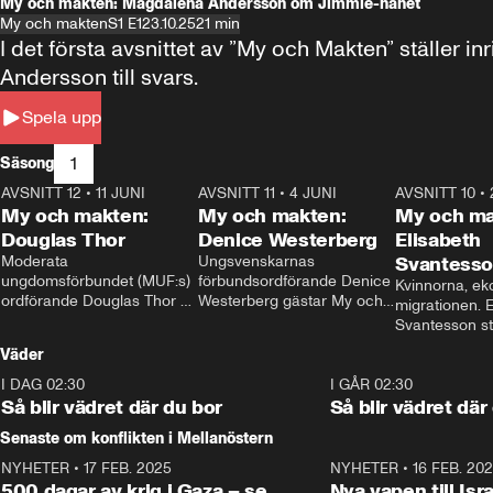
My och makten: Magdalena Andersson om Jimmie-hånet
My och makten
S1 E1
23.10.25
21 min
I det första avsnittet av ”My och Makten” ställe
Andersson till svars.
Spela upp
1
Säsong
AVSNITT 12
•
11 JUNI
26:27
AVSNITT 11
•
4 JUNI
23:40
AVSNITT 10
•
My och makten:
My och makten:
My och ma
Douglas Thor
Denice Westerberg
Elisabeth
Moderata 
Ungsvenskarnas 
Svantess
ungdomsförbundet (MUF:s) 
förbundsordförande Denice 
Kvinnorna, ek
ordförande Douglas Thor 
Westerberg gästar My och 
migrationen. E
gästar My och makten. I 
makten. I avsnittet 
Svantesson stäl
avsnittet diskuteras 
diskuteras migrationsfrågan 
när finansmini
Väder
tonårsutvisningarna och hur 
och hur SD ska locka 
Moderaterna ska locka 
kvinnliga väljare. 
I DAG 02:30
1:06
I GÅR 02:30
väljare till valet i höst. 
Så blir vädret där du bor
Så blir vädret där
Senaste om konflikten i Mellanöstern
NYHETER
•
17 FEB. 2025
0:45
NYHETER
•
16 FEB. 20
500 dagar av krig i Gaza – se
Nya vapen till Isr