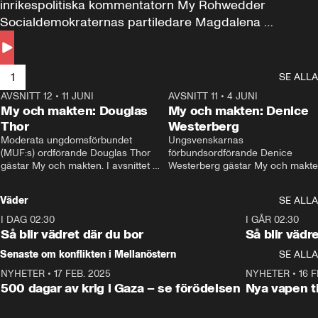
inrikespolitiska kommentatorn My Rohwedder 
Socialdemokraternas partiledare Magdalena 
Andersson till svars.
1
SE ALLA
AVSNITT 12
•
11 JUNI
26:27
AVSNITT 11
•
4 JUNI
2
My och makten: Douglas
My och makten: Denice
Thor
Westerberg
Moderata ungdomsförbundet 
Ungsvenskarnas 
(MUF:s) ordförande Douglas Thor 
förbundsordförande Denice 
gästar My och makten. I avsnittet 
Westerberg gästar My och makten.
diskuteras tonårsutvisningarna och 
avsnittet diskuteras migrationsfrå
hur Moderaterna ska locka väljare till 
och hur SD ska locka kvinnliga 
Väder
SE ALLA
valet i höst. 
väljare. 
I DAG 02:30
1:06
I GÅR 02:30
Så blir vädret där du bor
Så blir vädr
Senaste om konflikten i Mellanöstern
SE ALLA
NYHETER
•
17 FEB. 2025
0:45
NYHETER
•
16 F
500 dagar av krig i Gaza – se förödelsen
Nya vapen ti