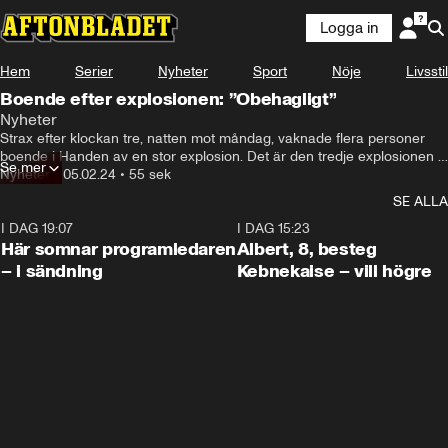
Logga in
Hem
Serier
Nyheter
Sport
Nöje
Livsstil
Boende efter explosionen: ”Obehagligt”
Nyheter
Både i köket och i sovrummet.
Strax efter klockan tre, natten mot måndag, vaknade flera personer 
boende i Handen av en stor explosion. Det är den tredje explosionen 
Se mer
på bara fyra dagar i Stockholmsområdet.
Nyheter
•
05.02.24
•
55 sek
SE ALLA
I DAG 19:07
0:45
I DAG 15:23
Här somnar programledaren
Albert, 8, besteg
– i sändning
Kebnekaise – vill högre