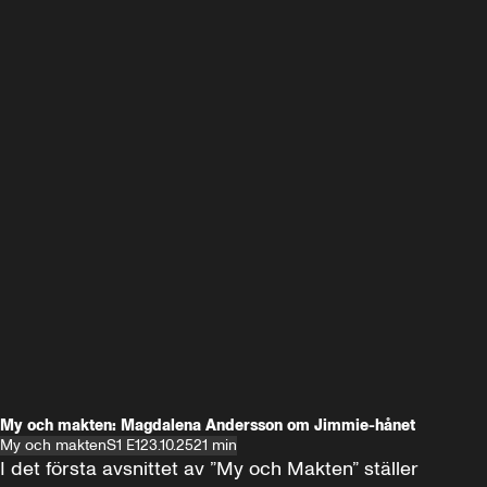
My och makten: Magdalena Andersson om Jimmie-hånet
My och makten
S1 E1
23.10.25
21 min
I det första avsnittet av ”My och Makten” ställer 