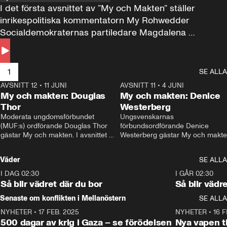
I det första avsnittet av ”My och Makten” ställer 
inrikespolitiska kommentatorn My Rohwedder 
Socialdemokraternas partiledare Magdalena 
Andersson till svars.
1
SE ALLA
AVSNITT 12
•
11 JUNI
26:27
AVSNITT 11
•
4 JUNI
2
My och makten: Douglas
My och makten: Denice
Thor
Westerberg
Moderata ungdomsförbundet 
Ungsvenskarnas 
(MUF:s) ordförande Douglas Thor 
förbundsordförande Denice 
gästar My och makten. I avsnittet 
Westerberg gästar My och makten.
diskuteras tonårsutvisningarna och 
avsnittet diskuteras migrationsfrå
hur Moderaterna ska locka väljare till 
och hur SD ska locka kvinnliga 
Väder
SE ALLA
valet i höst. 
väljare. 
I DAG 02:30
1:06
I GÅR 02:30
Så blir vädret där du bor
Så blir vädr
Senaste om konflikten i Mellanöstern
SE ALLA
NYHETER
•
17 FEB. 2025
0:45
NYHETER
•
16 F
500 dagar av krig i Gaza – se förödelsen
Nya vapen ti