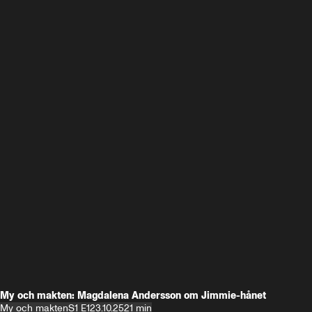
My och makten: Magdalena Andersson om Jimmie-hånet
My och makten
S1 E1
23.10.25
21 min