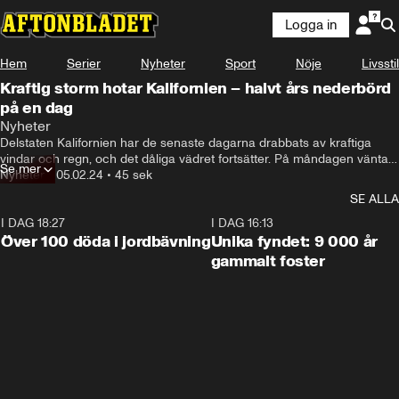
Logga in
Hem
Serier
Nyheter
Sport
Nöje
Livsstil
Kraftig storm hotar Kalifornien – halvt års nederbörd
på en dag
Nyheter
Delstaten Kalifornien har de senaste dagarna drabbats av kraftiga 
vindar och regn, och det dåliga vädret fortsätter. På måndagen väntas 
Se mer
ett halvt års nederbörd i Los Angeles, rapporterar BBC.
Nyheter
•
05.02.24
•
45 sek
SE ALLA
I DAG 18:27
0:31
I DAG 16:13
Över 100 döda i jordbävning
Unika fyndet: 9 000 år
gammalt foster