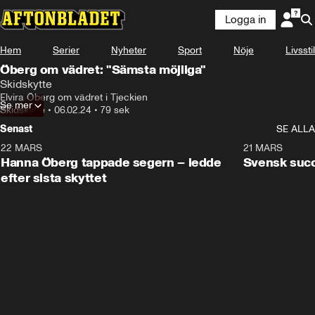
Logga in
Hem
Serier
Nyheter
Sport
Nöje
Livsstil
Öberg om vädret: "Sämsta möjliga"
Skidskytte
Elvira Öberg om vädret i Tjeckien
Se mer
Skidskytte
•
06.02.24
•
79 sek
Senast
SE ALLA
22 MARS
0:55
21 MARS
Hanna Öberg tappade segern – ledde
Svensk succ
efter sista skyttet