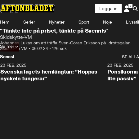
Logga in
Hem
Serier
Nyheter
Sport
Nöje
Livsstil
"Tänkte inte på priset, tänkte på Svennis"
Skidskytte-VM
Johannes Lukas om att träffa Sven-Göran Eriksson på Idrottsgalan
Se mer
Skidskytte-VM
•
06.02.24
•
126 sek
Senast
SE ALLA
23 FEB. 2025
1:51
23 FEB. 2025
Svenska lagets hemlängtan: ”Hoppas
Ponsiluoma e
nyckeln fungerar”
lite passiv”