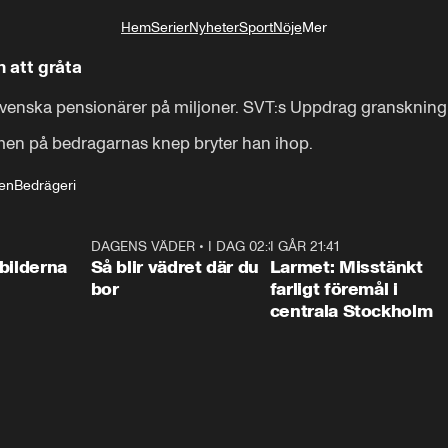
Hem
Serier
Nyheter
Sport
Nöje
Mer
Livsstil
 att gråta
enska pensionärer på miljoner. SVT:s Uppdrag granskning fic
lmen på bedragarnas knep bryter han ihop.
en
Bedrägeri
0:31
DAGENS VÄDER
•
I DAG 02:30
1:06
I GÅR 21:41
0:3
bilderna
Så blir vädret där du
Larmet: Misstänkt
bor
farligt föremål i
centrala Stockholm