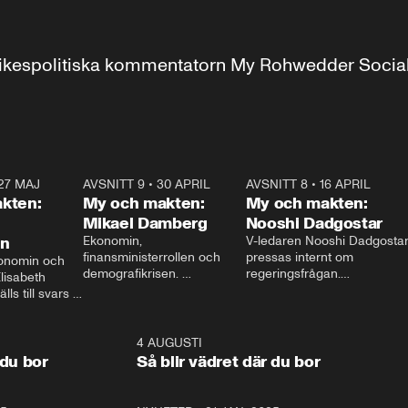
r inrikespolitiska kommentatorn My Rohwedder Soci
27 MAJ
3:51
AVSNITT 9
•
30 APRIL
24:00
AVSNITT 8
•
16 APRIL
25:1
kten:
My och makten:
My och makten:
Mikael Damberg
Nooshi Dadgostar
on
Ekonomin, 
V-ledaren Nooshi Dadgostar
finansministerrollen och 
pressas internt om 
onomin och 
demografikrisen. 
regeringsfrågan.

lisabeth 
Oppositionen ställs till svars 
I Aftonbladets 
ls till svars 
när Socialdemokraternas 
partiledarutfrågning ”My 
stern gästar 
Mikael Damberg gästar My 
och Makten” sätter hon ner 
My och Makten. 
och Makten. 
foten mot kritikerna:

1:06
4 AUGUSTI
1:0
– Vi ställer upp i val. Ska vi 
 du bor
Så blir vädret där du bor
vara med så sitter vi förstås 