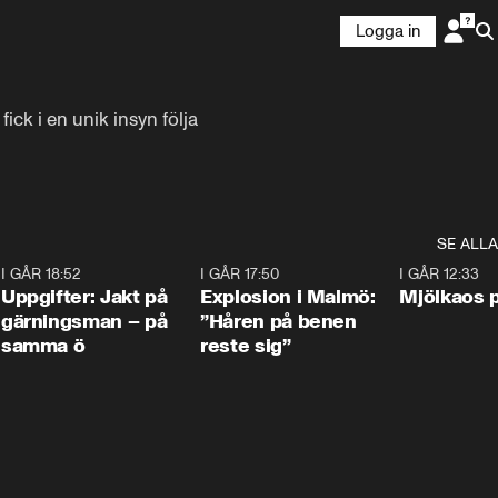
Logga in
k i en unik insyn följa 
SE ALLA
5
I GÅR 18:52
0:33
I GÅR 17:50
1:10
I GÅR 12:33
Uppgifter: Jakt på
Explosion i Malmö:
Mjölkaos p
gärningsman – på
”Håren på benen
samma ö
reste sig”