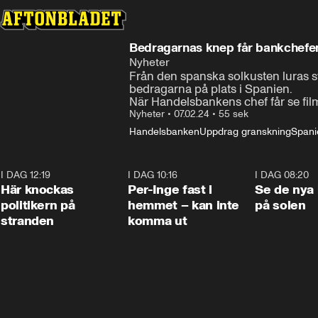
Bedragarnas knep får bankchefen
Nyheter
Från den spanska solkusten luras sv
bedragarna på plats i Spanien.

När Handelsbankens chef får se fi
Nyheter
•
07.02.24
•
55 sek
Handelsbanken
Uppdrag granskning
Spani
I DAG 12:19
0:45
I DAG 10:16
1:26
I DAG 08:20
Här knockas
Per-Inge fast i
Se de nya 
politikern på
hemmet – kan inte
på solen
stranden
komma ut