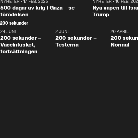
NYHETER
•
17 FEB. 2025
0:45
NYHETER
•
16 FEB. 20
500 dagar av krig i Gaza – se
Nya vapen till Isr
förödelsen
Trump
200 sekunder
24 JUNI
5:00
2 JUNI
4:23
20 APRIL
200 sekunder –
200 sekunder –
200 sekun
Vaccinfusket,
Testerna
Normal
fortsättningen