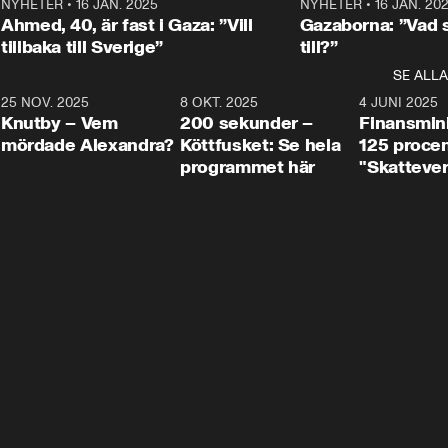
Centerpartiets
2
NYHETER
•
16 JAN. 2025
1:01
NYHETER
•
16 JAN. 20
Thand Ring till
Ahmed, 40, är fast i Gaza: ”Vill
Gazaborna: ”Vad s
tillbaka till Sverige”
till?”
SE ALLA
3
25 NOV. 2025
31:05
8 OKT. 2025
4:29
4 JUNI 2025
Knutby – Vem
200 sekunder –
Finansmin
mördade Alexandra?
Köttfusket: Se hela
125 procent
programmet här
"Skattever
viktig uppg