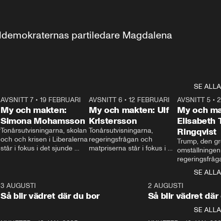
aldemokraternas partiledare Magdalena 
SE ALLA
7
AVSNITT 7
•
19 FEBRUARI
24:30
AVSNITT 6
•
12 FEBRUARI
27:30
AVSNITT 5
•
My och makten:
My och makten: Ulf
My och ma
Simona Mohamsson
Kristersson
Elisabeth
 
Tonårsutvisningarna, skolan 
Tonårsutvisningarna, 
Ringqvist
och och krisen i Liberalerna 
regeringsfrågan och 
Trump, den gr
står i fokus i det sjunde 
matpriserna står i fokus i 
omställningen
avsnittet av ”My och 
det sjätte avsnittet av ”My 
regeringsfråga
makten”. Se när 
och makten”. Se när 
centrum i det 
SE ALLA
Aftonbladets inrikespolitiska 
Aftonbladets inrikespolitiska 
avsnittet av ”
kommentator My 
kommentator My 
6
3 AUGUSTI
1:06
2 AUGUSTI
Makten”. Se nä
Rohwedder ställer 
Rohwedder ställer 
Så blir vädret där du bor
Så blir vädret där
Aftonbladets in
utbildnings- och 
statsminister Ulf Kristersson 
kommentator 
SE ALLA
integrationsminister Simona 
till svars.
Rohwedder stäl
Mohamsson till svars.