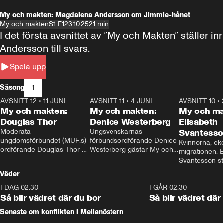
My och makten: Magdalena Andersson om Jimmie-hånet
My och makten
S1 E1
23.10.25
21 min
I det första avsnittet av ”My och Makten” ställe
Andersson till svars.
Spela upp
1
Säsong
AVSNITT 12
•
11 JUNI
26:27
AVSNITT 11
•
4 JUNI
23:40
AVSNITT 10
•
My och makten:
My och makten:
My och ma
Douglas Thor
Denice Westerberg
Elisabeth
Moderata 
Ungsvenskarnas 
Svantess
ungdomsförbundet (MUF:s) 
förbundsordförande Denice 
Kvinnorna, ek
ordförande Douglas Thor 
Westerberg gästar My och 
migrationen. E
gästar My och makten. I 
makten. I avsnittet 
Svantesson stäl
avsnittet diskuteras 
diskuteras migrationsfrågan 
när finansmini
Väder
tonårsutvisningarna och hur 
och hur SD ska locka 
Moderaterna ska locka 
kvinnliga väljare. 
I DAG 02:30
1:06
I GÅR 02:30
väljare till valet i höst. 
Så blir vädret där du bor
Så blir vädret där
Senaste om konflikten i Mellanöstern