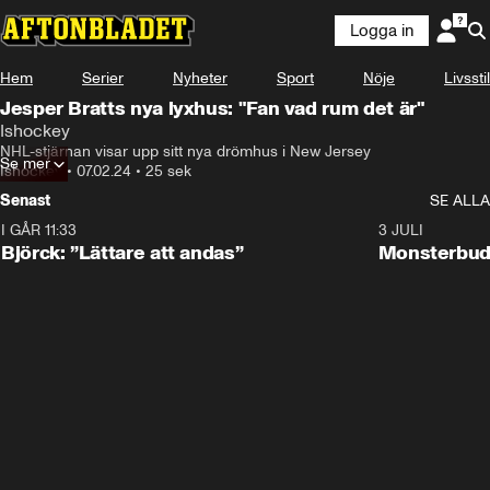
Logga in
Hem
Serier
Nyheter
Sport
Nöje
Livsstil
Jesper Bratts nya lyxhus: "Fan vad rum det är"
Ishockey
NHL-stjärnan visar upp sitt nya drömhus i New Jersey
Se mer
Ishockey
•
07.02.24
•
25 sek
Senast
SE ALLA
I GÅR 11:33
2:08
3 JULI
Björck: ”Lättare att andas”
Monsterbud 