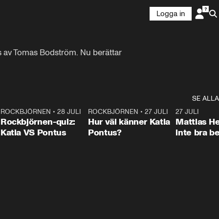
Logga in
s av Tomas Bodström. Nu berättar 
SE ALLA
7
ROCKBJÖRNEN
•
28 JULI
0:15
ROCKBJÖRNEN
•
27 JULI
0:46
27 JULI
Rockbjörnen-quiz:
Hur väl känner Katia
Mattias He
Katia VS Pontus
Pontus?
inte bra be