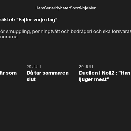
Hem
Serier
Nyheter
Sport
Nöje
Mer
Livsstil
häktet: ”Fajter varje dag”
för smuggling, penningtvätt och bedrägeri och ska försvara
murarna.
0:41
29 JULI
0:39
29 JULI
0:4
 är som
Då tar sommaren
Duellen i Noll2 : ”Han
slut
ljuger mest”