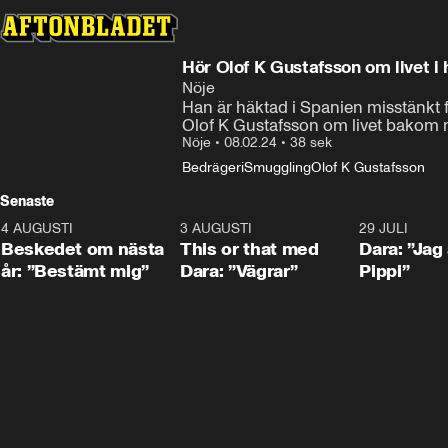
Hör Olof K Gustafsson om livet i 
Nöje
Han är häktad i Spanien misstänkt 
Olof K Gustafsson om livet bakom 
Nöje
•
08.02.24
•
38 sek
Bedrägeri
Smuggling
Olof K Gustafsson
Senaste
4 AUGUSTI
0:24
3 AUGUSTI
1:02
29 JULI
Beskedet om nästa
This or that med
Dara: ”Jag
år: ”Bestämt mig”
Dara: ”Vägrar”
Pippi”