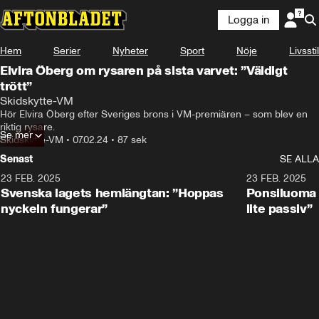
Logga in
Hem
Serier
Nyheter
Sport
Nöje
Livsstil
Elvira Öberg om rysaren på sista varvet: ”Väldigt
trött”
Skidskytte-VM
Hör Elvira Öberg efter Sveriges brons i VM-premiären – som blev en 
riktig rysare.
Se mer
Skidskytte-VM
•
07.02.24
•
87 sek
Senast
SE ALLA
23 FEB. 2025
1:51
23 FEB. 2025
Svenska lagets hemlängtan: ”Hoppas
Ponsiluoma e
nyckeln fungerar”
lite passiv”