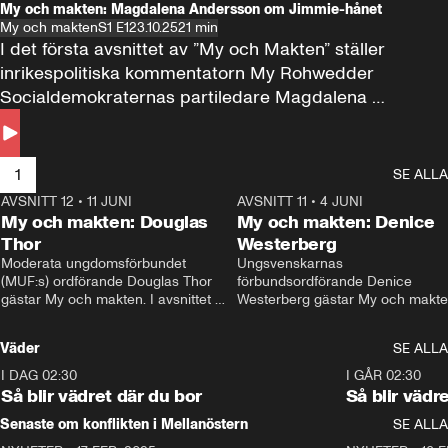
My och makten: Magdalena Andersson om Jimmie-hånet
My och makten
S1 E1
23.10.25
21 min
I det första avsnittet av ”My och Makten” ställer 
inrikespolitiska kommentatorn My Rohwedder 
Socialdemokraternas partiledare Magdalena 
Andersson till svars.
1
SE ALLA
AVSNITT 12
•
11 JUNI
26:27
AVSNITT 11
•
4 JUNI
2
My och makten: Douglas
My och makten: Denice
Thor
Westerberg
Moderata ungdomsförbundet 
Ungsvenskarnas 
(MUF:s) ordförande Douglas Thor 
förbundsordförande Denice 
gästar My och makten. I avsnittet 
Westerberg gästar My och makten.
diskuteras tonårsutvisningarna och 
avsnittet diskuteras migrationsfrå
hur Moderaterna ska locka väljare till 
och hur SD ska locka kvinnliga 
Väder
SE ALLA
valet i höst. 
väljare. 
I DAG 02:30
1:06
I GÅR 02:30
Så blir vädret där du bor
Så blir vädr
Senaste om konflikten i Mellanöstern
SE ALLA