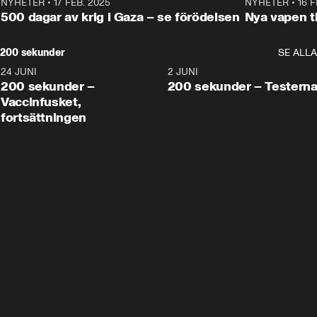
NYHETER
•
17 FEB. 2025
0:45
NYHETER
•
16 F
500 dagar av krig i Gaza – se förödelsen
Nya vapen ti
200 sekunder
SE ALLA
24 JUNI
5:00
2 JUNI
200 sekunder –
200 sekunder – Testern
Vaccinfusket,
fortsättningen