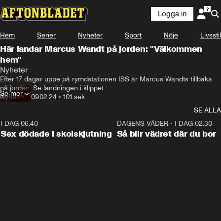
Logga in
Hem
Serier
Nyheter
Sport
Nöje
Livsstil
Här landar Marcus Wandt på jorden: "Välkommen
hem"
Nyheter
Efter 17 dagar uppe på rymdstationen ISS är Marcus Wandts tillbaka 
på jorden. Se landningen i klippet.
Se mer
Nyheter
•
09.02.24
•
101 sek
SE ALLA
I DAG 06:40
0:47
DAGENS VÄDER
•
I DAG 02:30
Sex dödade i skolskjutning
Så blir vädret där du bor