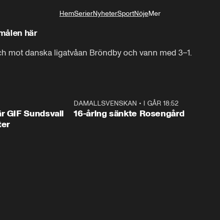
Hem
Serier
Nyheter
Sport
Nöje
Mer
Livsstil
målen här
ch mot danska ligatvåan Bröndby och vann med 3–1.
1:44
DAMALLSVENSKAN
•
I GÅR 18:52
0:4
r GIF Sundsvall
16-åring sänkte Rosengård
ter