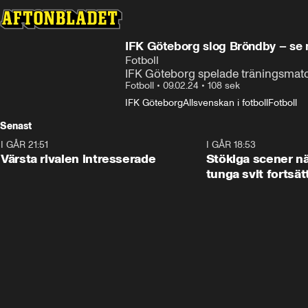
IFK Göteborg slog Bröndby – se 
Fotboll
IFK Göteborg spelade träningsmat
Fotboll
•
09.02.24
•
108 sek
IFK Göteborg
Allsvenskan i fotboll
Fotboll
Senast
I GÅR 21:51
0:31
I GÅR 18:53
Värsta rivalen intresserade
Stökiga scener nä
tunga svit fortsät