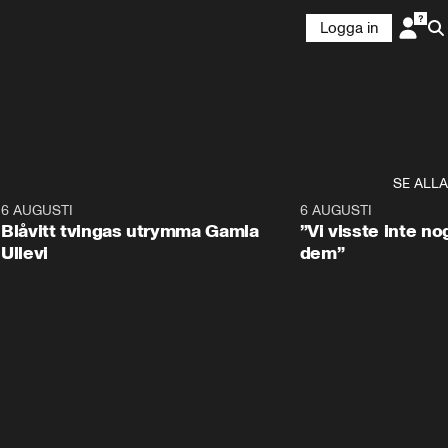
Logga in
SE ALLA
7
6 AUGUSTI
0:29
6 AUGUSTI
Blåvitt tvingas utrymma Gamla
”Vi visste inte n
Ullevi
dem”