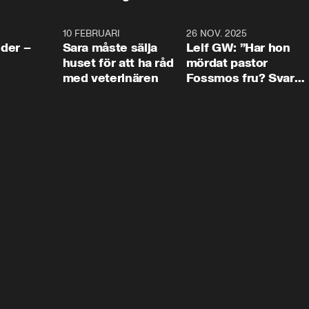
4:24
10 FEBRUARI
4:13
26 NOV. 2025
8:1
der –
Sara måste sälja
Leif GW: ”Har hon
huset för att ha råd
mördat pastor
med veterinären
Fossmos fru? Svar
nej.”