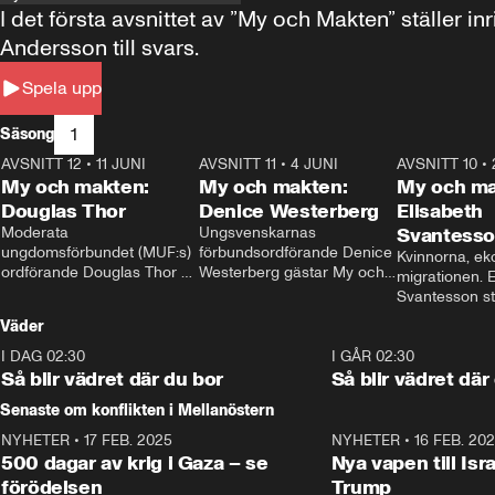
I det första avsnittet av ”My och Makten” ställe
Andersson till svars.
Spela upp
1
Säsong
AVSNITT 12
•
11 JUNI
26:27
AVSNITT 11
•
4 JUNI
23:40
AVSNITT 10
•
My och makten:
My och makten:
My och ma
Douglas Thor
Denice Westerberg
Elisabeth
Moderata 
Ungsvenskarnas 
Svantess
ungdomsförbundet (MUF:s) 
förbundsordförande Denice 
Kvinnorna, ek
ordförande Douglas Thor 
Westerberg gästar My och 
migrationen. E
gästar My och makten. I 
makten. I avsnittet 
Svantesson stäl
avsnittet diskuteras 
diskuteras migrationsfrågan 
när finansmini
Väder
tonårsutvisningarna och hur 
och hur SD ska locka 
Moderaterna ska locka 
kvinnliga väljare. 
I DAG 02:30
1:06
I GÅR 02:30
väljare till valet i höst. 
Så blir vädret där du bor
Så blir vädret där
Senaste om konflikten i Mellanöstern
NYHETER
•
17 FEB. 2025
0:45
NYHETER
•
16 FEB. 20
500 dagar av krig i Gaza – se
Nya vapen till Isr
förödelsen
Trump