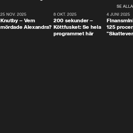
SE ALLA
3
25 NOV. 2025
31:05
8 OKT. 2025
4:29
4 JUNI 2025
Knutby – Vem
200 sekunder –
Finansmin
mördade Alexandra?
Köttfusket: Se hela
125 procent
programmet här
"Skattever
viktig uppg