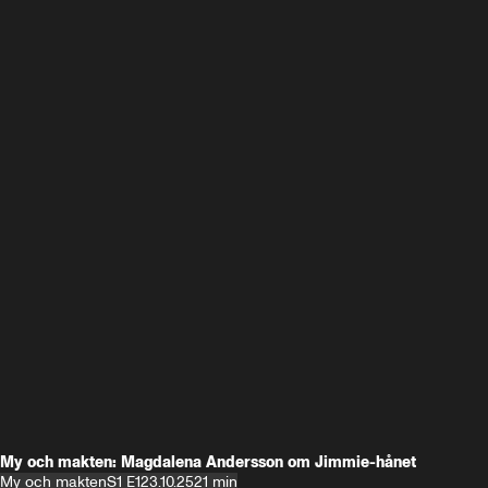
My och makten: Magdalena Andersson om Jimmie-hånet
My och makten
S1 E1
23.10.25
21 min