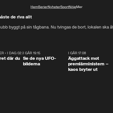
Hem
Serier
Nyheter
Sport
Nöje
Mer
Livsstil
ste de riva allt
lubb byggt på sin tågbana. Nu tvingas de bort, lokalen ska åt
ER
•
I DAG 02:30
1:06
I GÅR 19:15
0:36
I GÅR 17:08
0:3
ret där du
Se de nya UFO-
Äggattack mot
bilderna
premiärministern –
kaos bryter ut