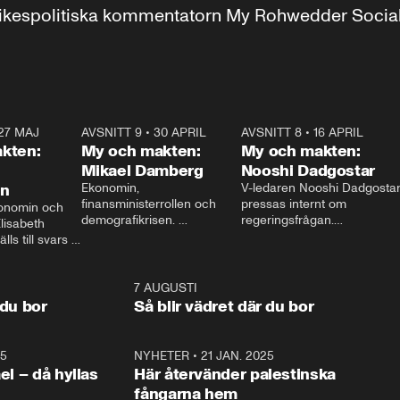
r inrikespolitiska kommentatorn My Rohwedder Soci
27 MAJ
3:51
AVSNITT 9
•
30 APRIL
24:00
AVSNITT 8
•
16 APRIL
25:1
kten:
My och makten:
My och makten:
Mikael Damberg
Nooshi Dadgostar
on
Ekonomin, 
V-ledaren Nooshi Dadgostar
finansministerrollen och 
pressas internt om 
onomin och 
demografikrisen. 
regeringsfrågan.

lisabeth 
Oppositionen ställs till svars 
I Aftonbladets 
ls till svars 
när Socialdemokraternas 
partiledarutfrågning ”My 
stern gästar 
Mikael Damberg gästar My 
och Makten” sätter hon ner 
My och Makten. 
och Makten. 
foten mot kritikerna:

1:06
7 AUGUSTI
1:0
– Vi ställer upp i val. Ska vi 
 du bor
Så blir vädret där du bor
vara med så sitter vi förstås 
25
1:22
NYHETER
•
21 JAN. 2025
0:5
ael – då hyllas
Här återvänder palestinska
fångarna hem