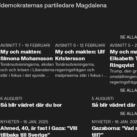
aldemokraternas partiledare Magdalena 
SE ALLA
7
AVSNITT 7
•
19 FEBRUARI
24:30
AVSNITT 6
•
12 FEBRUARI
27:30
AVSNITT 5
•
My och makten:
My och makten: Ulf
My och ma
Simona Mohamsson
Kristersson
Elisabeth
 
Tonårsutvisningarna, skolan 
Tonårsutvisningarna, 
Ringqvist
och och krisen i Liberalerna 
regeringsfrågan och 
Trump, den gr
står i fokus i det sjunde 
matpriserna står i fokus i 
omställningen
avsnittet av ”My och 
det sjätte avsnittet av ”My 
regeringsfråga
makten”. Se när 
och makten”. Se när 
centrum i det 
SE ALLA
Aftonbladets inrikespolitiska 
Aftonbladets inrikespolitiska 
avsnittet av ”
kommentator My 
kommentator My 
6
6 AUGUSTI
1:06
5 AUGUSTI
Makten”. Se nä
Rohwedder ställer 
Rohwedder ställer 
Så blir vädret där du bor
Så blir vädret där
Aftonbladets in
utbildnings- och 
statsminister Ulf Kristersson 
kommentator 
SE ALLA
integrationsminister Simona 
till svars.
Rohwedder stäl
Mohamsson till svars.
Centerpartiets
2
NYHETER
•
16 JAN. 2025
1:01
NYHETER
•
16 JAN. 20
Thand Ring till
Ahmed, 40, är fast i Gaza: ”Vill
Gazaborna: ”Vad s
tillbaka till Sverige”
till?”