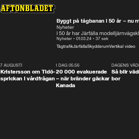
Byggt på tågbanan i 50 år – nu må
Nyheter
I 50 år har Järfälla modelljärnvägsk
Nyheter
•
01.03.24
•
37 sek
Tågtrafik
Järfälla
Skyddsrum
Vertikal video
7 AUGUSTI
0:42
I DAG 05:56
0:38
DAGENS VÄD
Kristersson om Tidö-
20 000 evakuerade
Så blir väd
sprickan i vårdfrågan
– när bränder gäckar
bor
Kanada