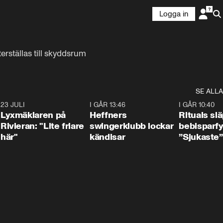
Logga in
erställas till skyddsrum
SE ALLA
7
23 JULI
2:02
I GÅR 13:46
0:55
I GÅR 10:40
Lyxmäklaren på
Heffners
Rituals sl
Rivieran: "Lite friare
swingerklubb lockar
bebisparf
här"
kändisar
”Sjukaste”