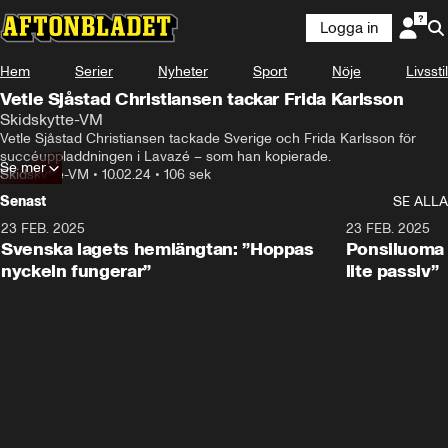
Logga in
Hem
Serier
Nyheter
Sport
Nöje
Livsstil
Vetle Sjåstad Christiansen tackar Frida Karlsson
Skidskytte-VM
Vetle Sjåstad Christiansen tackade Sverige och Frida Karlsson för 
succéuppladdningen i Lavazé – som han kopierade.
Se mer
Skidskytte-VM
•
10.02.24
•
106 sek
Senast
SE ALLA
23 FEB. 2025
1:51
23 FEB. 2025
Svenska lagets hemlängtan: ”Hoppas
Ponsiluoma e
nyckeln fungerar”
lite passiv”