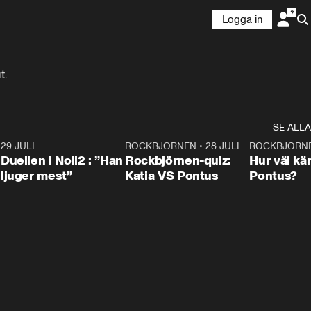
Logga in
t.
SE ALLA
9
29 JULI
0:47
ROCKBJÖRNEN
•
28 JULI
0:15
ROCKBJÖRN
Duellen i Noll2 : ”Han
Rockbjörnen-quiz:
Hur väl kä
ljuger mest”
Katia VS Pontus
Pontus?