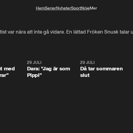
Hem
Serier
Nyheter
Sport
Nöje
Mer
Livsstil
st var nära att inte gå vidare. En lättad Fröken Snusk talar u
1:02
29 JULI
0:41
29 JULI
0:3
at med
Dara: ”Jag är som
Då tar sommaren
rar”
Pippi”
slut