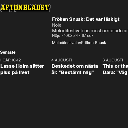
Fröken Snusk: Det var läskigt
Nöje
Melodifestivalens mest omtalade arti
Nöje
•
10.02.24
•
67 sek
Melodifestivalen
Fröken Snusk
Senaste
I GÅR 10:42
1:04
4 AUGUSTI
0:24
3 AUGUSTI
Lasse Holm sätter
Beskedet om nästa
This or th
plus på livet
år: ”Bestämt mig”
Dara: ”Väg