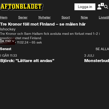
Logga in
Hem
Serier
Nyheter
Sport
Nöje
Livsstil
Tre Kronor föll mot Finland – se målen här
Ishockey
Tre Kronor och Sam Hallam fick avsluta med en förlust med 1–2 i 
prestigemötet med Finland.
Se mer
Ishockey
•
11.02.24
•
65 sek
Senast
SE ALLA
I GÅR 11:33
2:08
3 JULI
Björck: ”Lättare att andas”
Monsterbud 