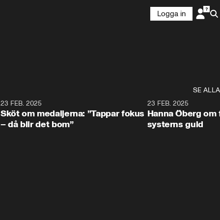
Logga in
SE ALLA
3
23 FEB. 2025
2:00
23 FEB. 2025
Sköt om medaljerna: ”Tappar fokus
Hanna Öberg om f
– då blir det bom”
systerns guld