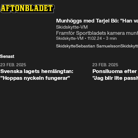
Munhöggs med Tarjei Bö: ”Han var
Skidskytte-VM
Framför Sportbladets kamera munh
Skidskytte-VM
•
11.02.24
•
3 min
Skidskytte
Sebastian Samuelsson
Skidskyt
Senast
23 FEB. 2025
1:51
23 FEB. 2025
Svenska lagets hemlängtan:
Ponsiluoma efter 
”Hoppas nyckeln fungerar”
”Jag blir lite pass