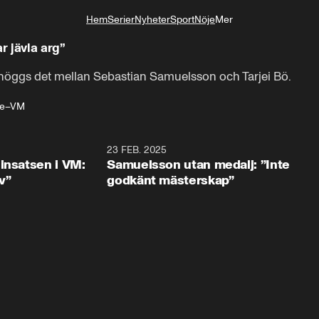
Hem
Serier
Nyheter
Sport
Nöje
Mer
Livsstil
 jävla arg”
öggs det mellan Sebastian Samuelsson och Tarjei Bö.
te–VM
2:44
23 FEB. 2025
2:1
insatsen i VM:
Samuelsson utan medalj: ”Inte
iv”
godkänt mästerskap”