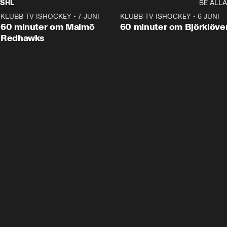
SHL
SE ALLA
KLUBB-TV ISHOCKEY
•
7 JUNI
1:02:53
KLUBB-TV ISHOCKEY
•
6 JUNI
1:0
Plus
60 minuter om Malmö
60 minuter om Björklöve
Redhawks