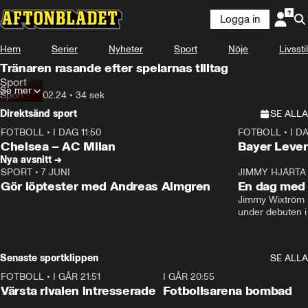
Logga in
Hem
Serier
Nyheter
Sport
Nöje
Livsstil
Tränaren rasande efter spelarnas tilltag
Sport
Se mer
Sport
•
12.02.24
•
34 sek
Direktsänd sport
SE ALLA
FOTBOLL
•
I DAG 11:50
FOTBOLL
•
I D
Plus
Plus
Chelsea – AC Milan
Bayer Lever
Nya avsnitt →
SPORT
•
7 JUNI
16:36
JIMMY HJÄRTA
Gör löptester med Andreas Almgren
En dag med 
Jimmy Wixtröm 
under debuten i
Senaste sportklippen
SE ALLA
FOTBOLL
•
I GÅR 21:51
0:31
I GÅR 20:55
Värsta rivalen intresserade
Fotbollsarena bombad