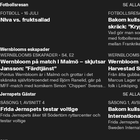
Rydström tar över
Fotbollsresan
SE ALLA
FOTBOLL
•
16 JULI
0:44
FOTBOLLSRES
Niva vs. fruktsallad
Bakom kulis
skräck: ”Kry
Vad gör man som
med fotbollsres
Wernblooms eskapader
WERNBLOOMS ESKAPADER
•
S4, E2
38:23
WERNBLOOMS 
Wernbloom på match i Malmö – skjutsar
Wernbloom 
Jansson: ”Färdtjänst”
Harvestad 
Pontus Wernbloom är i Malmö och grottar i det 
Från åtta gubbar 
skånska självförtroendet med Björn Ranelid, går på 
Marcus Lager sta
MFF-match med komikern Simon ”Chippen” Svensson 
folk i Linköping
och hjälper skadade stjärnbacken Pontus Jansson 
och Wernbloom kl
Jernspets Gästar
SE ALLA
hem. 
SÄSONG 1, AVSNITT 4
13:37
SÄSONG 1, AVS
Frida Jernspets testar voltige
Bakom kuli
Frida Jernspets åker till Södertörn ryttarcenter och 
Internation
testar voltige
Frida Jernspets 
Sweden Interna