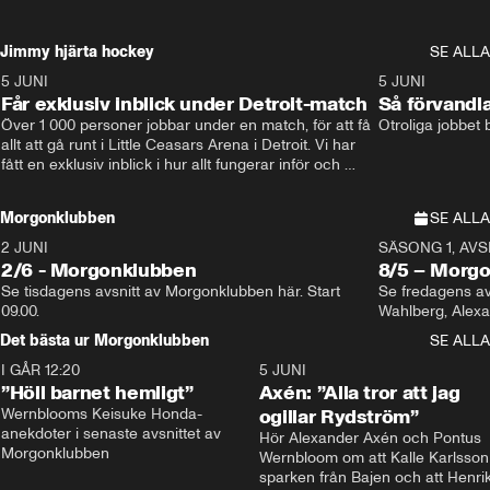
Jimmy hjärta hockey
SE ALLA
5 JUNI
11:14
5 JUNI
Får exklusiv inblick under Detroit-match
Så förvandl
Över 1 000 personer jobbar under en match, för att få 
Otroliga jobbet
allt att gå runt i Little Ceasars Arena i Detroit. Vi har 
fått en exklusiv inblick i hur allt fungerar inför och 
under match i världens bästa hockeyliga
Morgonklubben
SE ALLA
2 JUNI
SÄSONG 1, AVSN
2/6 - Morgonklubben
8/5 – Morg
Se tisdagens avsnitt av Morgonklubben här. Start 
Se fredagens av
09.00. 
Det bästa ur Morgonklubben
SE ALLA
I GÅR 12:20
1:14
5 JUNI
”Höll barnet hemligt”
Axén: ”Alla tror att jag
Wernblooms Keisuke Honda-
ogillar Rydström”
anekdoter i senaste avsnittet av 
Hör Alexander Axén och Pontus 
Morgonklubben
Wernbloom om att Kalle Karlsson 
sparken från Bajen och att Henrik