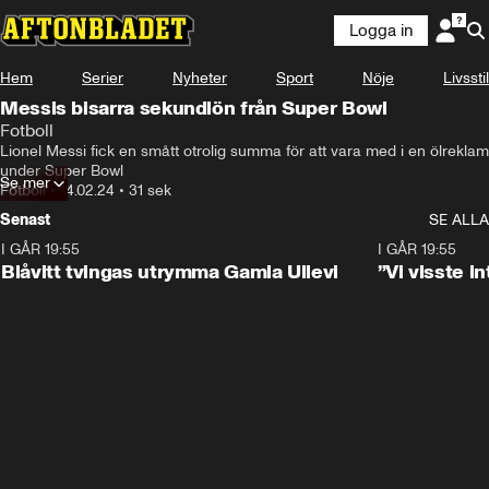
Logga in
Hem
Serier
Nyheter
Sport
Nöje
Livsstil
Messis bisarra sekundlön från Super Bowl
Fotboll
Lionel Messi fick en smått otrolig summa för att vara med i en ölreklam 
under Super Bowl
Se mer
Fotboll
•
14.02.24
•
31 sek
Senast
SE ALLA
I GÅR 19:55
0:29
I GÅR 19:55
Blåvitt tvingas utrymma Gamla Ullevi
”Vi visste 