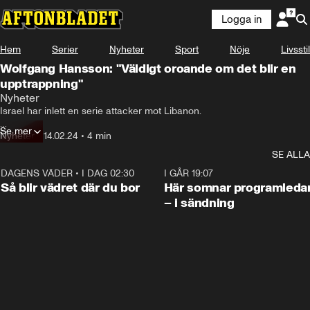
Logga in
Hem
Serier
Nyheter
Sport
Nöje
Livsstil
Wolfgang Hansson: "Väldigt oroande om det blir en
upptrappning"
Nyheter
Israel har inlett en serie attacker mot Libanon.

Se mer
Det uppger den israeliska militärens talesperson, Daniel Hagari.
Nyheter
•
14.02.24
•
4 min
SE ALLA
DAGENS VÄDER
•
I DAG 02:30
1:06
I GÅR 19:07
Så blir vädret där du bor
Här somnar programleda
– i sändning