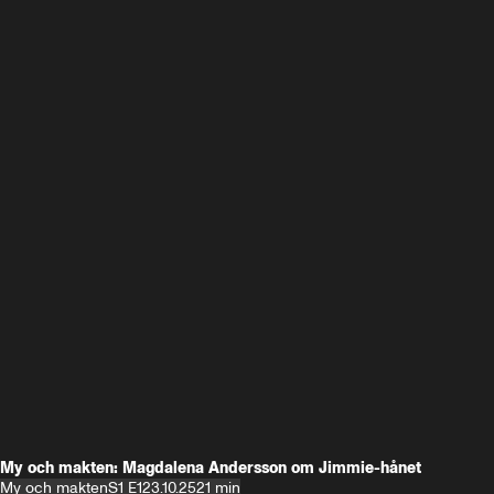
My och makten: Magdalena Andersson om Jimmie-hånet
My och makten
S1 E1
23.10.25
21 min