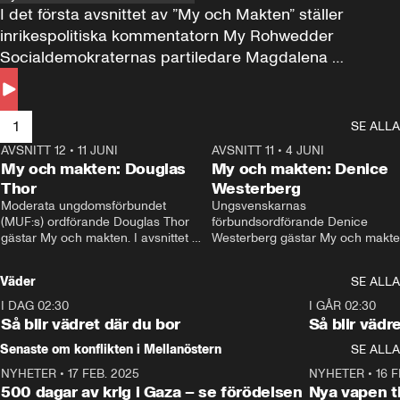
I det första avsnittet av ”My och Makten” ställer 
inrikespolitiska kommentatorn My Rohwedder 
Socialdemokraternas partiledare Magdalena 
Andersson till svars.
1
SE ALLA
AVSNITT 12
•
11 JUNI
26:27
AVSNITT 11
•
4 JUNI
2
My och makten: Douglas
My och makten: Denice
Thor
Westerberg
Moderata ungdomsförbundet 
Ungsvenskarnas 
(MUF:s) ordförande Douglas Thor 
förbundsordförande Denice 
gästar My och makten. I avsnittet 
Westerberg gästar My och makten.
diskuteras tonårsutvisningarna och 
avsnittet diskuteras migrationsfrå
hur Moderaterna ska locka väljare till 
och hur SD ska locka kvinnliga 
Väder
SE ALLA
valet i höst. 
väljare. 
I DAG 02:30
1:06
I GÅR 02:30
Så blir vädret där du bor
Så blir vädr
Senaste om konflikten i Mellanöstern
SE ALLA
NYHETER
•
17 FEB. 2025
0:45
NYHETER
•
16 F
500 dagar av krig i Gaza – se förödelsen
Nya vapen ti