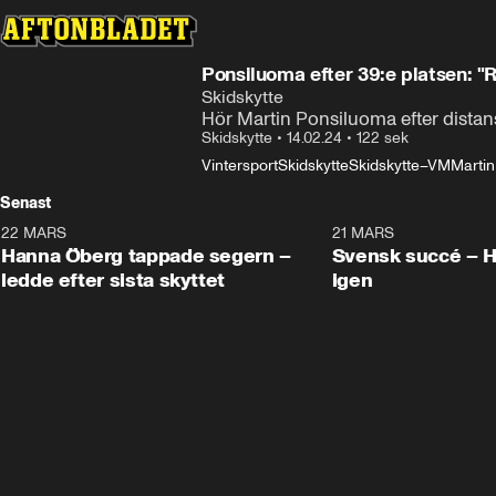
Ponsiluoma efter 39:e platsen: "Ri
Skidskytte
Hör Martin Ponsiluoma efter distan
Skidskytte
•
14.02.24
•
122 sek
Vintersport
Skidskytte
Skidskytte–VM
Marti
Senast
22 MARS
0:55
21 MARS
Hanna Öberg tappade segern –
Svensk succé – 
ledde efter sista skyttet
igen