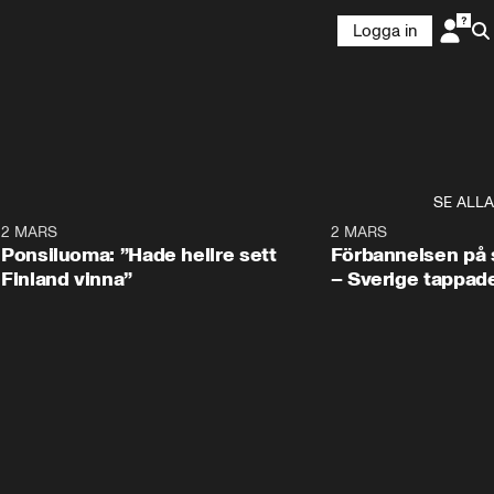
Logga in
SE ALLA
7
2 MARS
0:34
2 MARS
Ponsiluoma: ”Hade hellre sett
Förbannelsen på s
Finland vinna”
– Sverige tappad