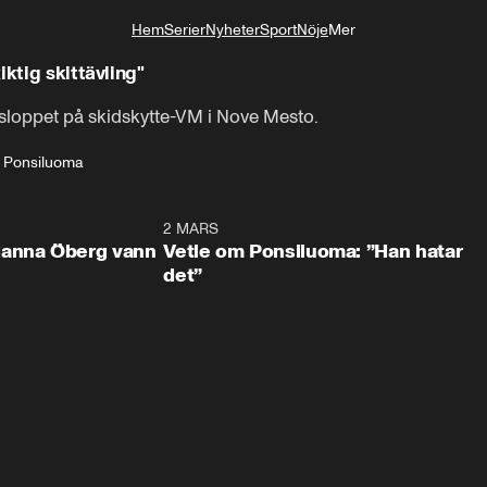
Hem
Serier
Nyheter
Sport
Nöje
Mer
Livsstil
ktig skittävling"
sloppet på skidskytte-VM i Nove Mesto.
n Ponsiluoma
0:59
2 MARS
1:0
Hanna Öberg vann
Vetle om Ponsiluoma: ”Han hatar
det”