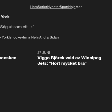
Hem
Serier
Nyheter
Sport
Nöje
Mer
Livsstil
 York
 ”Såg ut som ett lik”
 York
Ishockey
Irma Helin
Andra Sidan
0:30
27 JUNI
0:4
svensken
Viggo Björck vald av Winnipeg
Jets: ”Hört mycket bra”