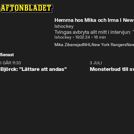
Hemma hos Mika och Irma i New
Ishockey
Tvingas avbryta allt mitt i intervjun:
Ishockey
•
19.02.24
•
18 min
Mika Zibanejad
NHL
New York Rangers
New
Senast
I GÅR 11:33
2:08
3 JULI
Björck: ”Lättare att andas”
Monsterbud till 