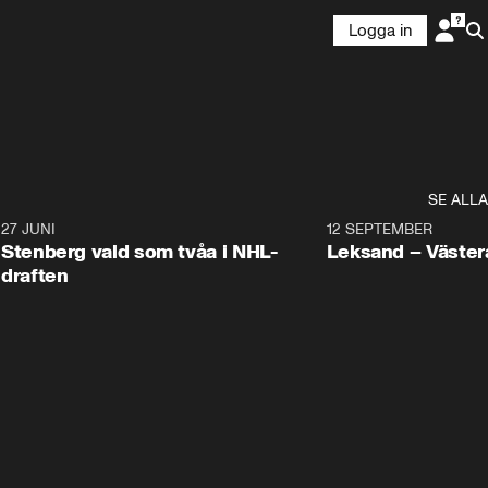
Logga in
SE ALLA
9
27 JUNI
0:49
12 SEPTEMBER
Plus
Stenberg vald som tvåa i NHL-
Leksand – Väster
draften