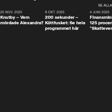
SE ALLA
3
25 NOV. 2025
31:05
8 OKT. 2025
4:29
4 JUNI 2025
Knutby – Vem
200 sekunder –
Finansmin
mördade Alexandra?
Köttfusket: Se hela
125 procent
programmet här
"Skattever
viktig uppg