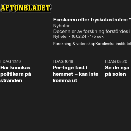
Forskaren efter fryskatastrofen
Nyheter
Decennier av forskning förstördes i
Nyheter
•
18.02.24
•
175 sek
Forskning & vetenskap
Karolinska institute
I DAG 12:19
0:45
I DAG 10:16
1:26
I DAG 08:20
Här knockas
Per-Inge fast i
Se de nya 
politikern på
hemmet – kan inte
på solen
stranden
komma ut