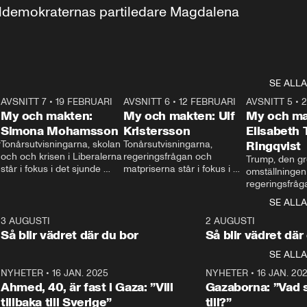
aldemokraternas partiledare Magdalena 
SE ALLA
7
AVSNITT 7
•
19 FEBRUARI
24:30
AVSNITT 6
•
12 FEBRUARI
27:30
AVSNITT 5
•
My och makten:
My och makten: Ulf
My och ma
Simona Mohamsson
Kristersson
Elisabeth
 
Tonårsutvisningarna, skolan 
Tonårsutvisningarna, 
Ringqvist
och och krisen i Liberalerna 
regeringsfrågan och 
Trump, den gr
står i fokus i det sjunde 
matpriserna står i fokus i 
omställningen
avsnittet av ”My och 
det sjätte avsnittet av ”My 
regeringsfråga
makten”. Se när 
och makten”. Se när 
centrum i det 
SE ALLA
Aftonbladets inrikespolitiska 
Aftonbladets inrikespolitiska 
avsnittet av ”
kommentator My 
kommentator My 
6
3 AUGUSTI
1:06
2 AUGUSTI
Makten”. Se nä
Rohwedder ställer 
Rohwedder ställer 
Så blir vädret där du bor
Så blir vädret där
Aftonbladets in
utbildnings- och 
statsminister Ulf Kristersson 
kommentator 
SE ALLA
integrationsminister Simona 
till svars.
Rohwedder stäl
Mohamsson till svars.
Centerpartiets
2
NYHETER
•
16 JAN. 2025
1:01
NYHETER
•
16 JAN. 20
Thand Ring till
Ahmed, 40, är fast i Gaza: ”Vill
Gazaborna: ”Vad s
tillbaka till Sverige”
till?”