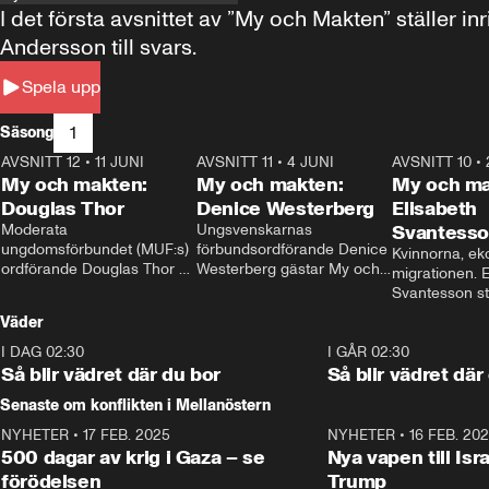
I det första avsnittet av ”My och Makten” ställe
Andersson till svars.
Spela upp
1
Säsong
AVSNITT 12
•
11 JUNI
26:27
AVSNITT 11
•
4 JUNI
23:40
AVSNITT 10
•
My och makten:
My och makten:
My och ma
Douglas Thor
Denice Westerberg
Elisabeth
Moderata 
Ungsvenskarnas 
Svantess
ungdomsförbundet (MUF:s) 
förbundsordförande Denice 
Kvinnorna, ek
ordförande Douglas Thor 
Westerberg gästar My och 
migrationen. E
gästar My och makten. I 
makten. I avsnittet 
Svantesson stäl
avsnittet diskuteras 
diskuteras migrationsfrågan 
när finansmini
Väder
tonårsutvisningarna och hur 
och hur SD ska locka 
Moderaterna ska locka 
kvinnliga väljare. 
I DAG 02:30
1:06
I GÅR 02:30
väljare till valet i höst. 
Så blir vädret där du bor
Så blir vädret där
Senaste om konflikten i Mellanöstern
NYHETER
•
17 FEB. 2025
0:45
NYHETER
•
16 FEB. 20
500 dagar av krig i Gaza – se
Nya vapen till Isr
förödelsen
Trump