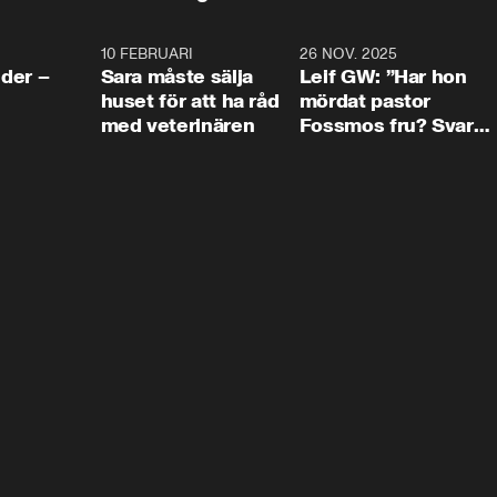
4:24
10 FEBRUARI
4:13
26 NOV. 2025
8:1
der –
Sara måste sälja
Leif GW: ”Har hon
huset för att ha råd
mördat pastor
med veterinären
Fossmos fru? Svar
nej.”