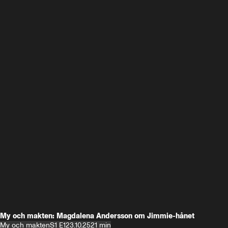
My och makten: Magdalena Andersson om Jimmie-hånet
My och makten
S1 E1
23.10.25
21 min