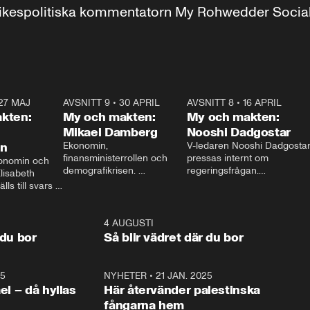
r inrikespolitiska kommentatorn My Rohwedder Soci
27 MAJ
3:51
AVSNITT 9
•
30 APRIL
24:00
AVSNITT 8
•
16 APRIL
25:1
kten:
My och makten:
My och makten:
Mikael Damberg
Nooshi Dadgostar
on
Ekonomin, 
V-ledaren Nooshi Dadgostar
finansministerrollen och 
pressas internt om 
onomin och 
demografikrisen. 
regeringsfrågan.

lisabeth 
Oppositionen ställs till svars 
I Aftonbladets 
ls till svars 
när Socialdemokraternas 
partiledarutfrågning ”My 
stern gästar 
Mikael Damberg gästar My 
och Makten” sätter hon ner 
My och Makten. 
och Makten. 
foten mot kritikerna:

1:06
4 AUGUSTI
1:0
– Vi ställer upp i val. Ska vi 
 du bor
Så blir vädret där du bor
vara med så sitter vi förstås 
25
1:22
NYHETER
•
21 JAN. 2025
0:5
ael – då hyllas
Här återvänder palestinska
fångarna hem