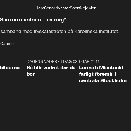
Hem
Serier
Nyheter
Sport
Nöje
Mer
Livsstil
: ”Som en mardröm – en sorg”
 samband med fryskatastrofen på Karolinska Institutet.
t
Cancer
0:31
DAGENS VÄDER
•
I DAG 02:30
1:06
I GÅR 21:41
0:3
bilderna
Så blir vädret där du
Larmet: Misstänkt
bor
farligt föremål i
centrala Stockholm