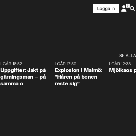
Logga in
SE ALLA
5
I GÅR 18:52
0:33
I GÅR 17:50
1:10
I GÅR 12:33
Uppgifter: Jakt på
Explosion i Malmö:
Mjölkaos p
gärningsman – på
”Håren på benen
samma ö
reste sig”