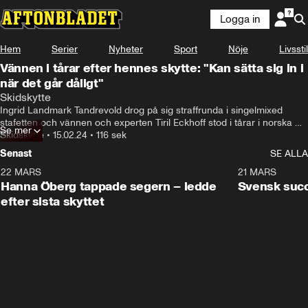
Logga in
Hem
Serier
Nyheter
Sport
Nöje
Livsstil
Vännen i tårar efter hennes skytte: "Kan sätta sig in i
när det går dåligt"
Skidskytte
Ingrid Landmark Tandrevold drog på sig straffrunda i singelmixed 
stafetten och vännen och experten Tiril Eckhoff stod i tårar i norska 
Se mer
TV2 efter skyttet. Hör Landmark Tandrevold om Eckhoffs stöd här.
Skidskytte
•
15.02.24
•
116 sek
Senast
SE ALLA
22 MARS
0:55
21 MARS
Hanna Öberg tappade segern – ledde
Svensk succ
efter sista skyttet