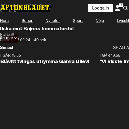
Logga in
Hem
Serier
Nyheter
Sport
Nöje
Livsstil
Ilska mot Bajens hemmafördel
Fotboll
Se mer
Fotboll
•
15.02.24
•
40 sek
Senast
SE ALLA
I GÅR 19:55
0:29
I GÅR 19:55
Blåvitt tvingas utrymma Gamla Ullevi
”Vi visste 