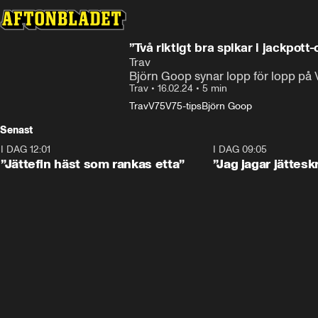
”Två riktigt bra spikar i jackpot
Trav
Björn Goop synar lopp för lopp på V
Trav
•
16.02.24
•
5 min
Trav
V75
V75-tips
Björn Goop
Senast
I DAG 12:01
5:16
I DAG 09:05
”Jättefin häst som rankas etta”
”Jag jagar jättesk