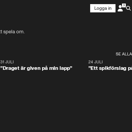
Logga in
tt spela om.
SE ALLA
2
31 JULI
0:59
24 JULI
”Draget är given på min lapp”
”Ett spikförslag 