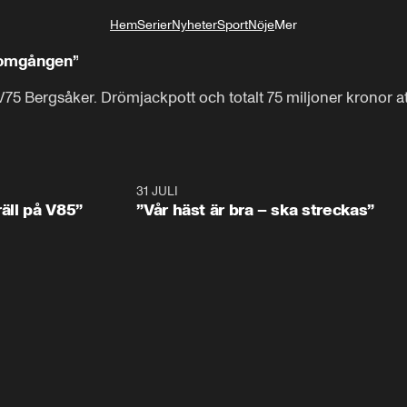
Hem
Serier
Nyheter
Sport
Nöje
Mer
Livsstil
t-omgången”
75 Bergsåker. Drömjackpott och totalt 75 miljoner kronor a
1:06
31 JULI
4:5
räll på V85”
”Vår häst är bra – ska streckas”