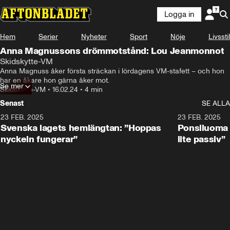
Logga in
Hem
Serier
Nyheter
Sport
Nöje
Livsstil
Anna Magnussons drömmotstånd: Lou Jeanmonnot
Skidskytte-VM
Anna Magnuss åker första sträckan i lördagens VM-stafett – och hon 
har en åkare hon gärna åker mot.
Se mer
Skidskytte-VM
•
16.02.24
•
4 min
Senast
SE ALLA
23 FEB. 2025
1:51
23 FEB. 2025
Svenska lagets hemlängtan: ”Hoppas
Ponsiluoma e
nyckeln fungerar”
lite passiv”