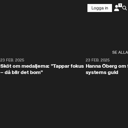
Logga in
SE ALLA
3
23 FEB. 2025
2:00
23 FEB. 2025
Sköt om medaljerna: ”Tappar fokus
Hanna Öberg om f
– då blir det bom”
systerns guld