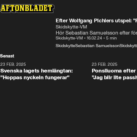
Efter Wolfgang Pichlers utspel: 
Skidskytte-VM
Hör Sebastian Samuelsson efter förr
Skidskytte-VM
•
16.02.24
•
5 min
Skidskytte
Sebastian Samuelsson
Skidskyt
Senast
23 FEB. 2025
1:51
23 FEB. 2025
Svenska lagets hemlängtan:
Ponsiluoma efter 
”Hoppas nyckeln fungerar”
”Jag blir lite pass