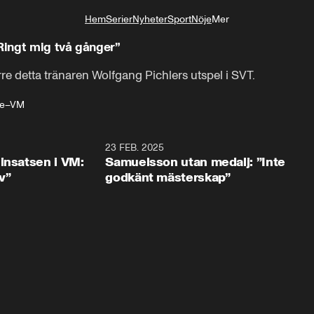
Hem
Serier
Nyheter
Sport
Nöje
Mer
Livsstil
”Ringt mig två gånger”
e detta tränaren Wolfgang Pichlers utspel i SVT.
te–VM
2:44
23 FEB. 2025
2:1
insatsen i VM:
Samuelsson utan medalj: ”Inte
iv”
godkänt mästerskap”