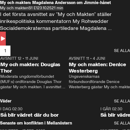
My och makten: Magdalena Andersson om Jimmie-hånet
My och makten
S1 E1
23.10.25
21 min
I det första avsnittet av ”My och Makten” ställer 
inrikespolitiska kommentatorn My Rohwedder 
Socialdemokraternas partiledare Magdalena 
Andersson till svars.
1
SE ALLA
AVSNITT 12
•
11 JUNI
26:27
AVSNITT 11
•
4 JUNI
2
My och makten: Douglas
My och makten: Denice
Thor
Westerberg
Moderata ungdomsförbundet 
Ungsvenskarnas 
(MUF:s) ordförande Douglas Thor 
förbundsordförande Denice 
gästar My och makten. I avsnittet 
Westerberg gästar My och makten.
diskuteras tonårsutvisningarna och 
avsnittet diskuteras migrationsfrå
hur Moderaterna ska locka väljare till 
och hur SD ska locka kvinnliga 
Väder
SE ALLA
valet i höst. 
väljare. 
I DAG 02:30
1:06
I GÅR 02:30
Så blir vädret där du bor
Så blir vädr
Senaste om konflikten i Mellanöstern
SE ALLA