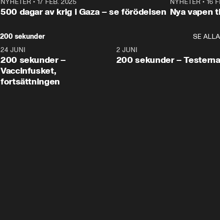
NYHETER
•
17 FEB. 2025
0:45
NYHETER
•
16 F
500 dagar av krig i Gaza – se förödelsen
Nya vapen ti
200 sekunder
SE ALLA
24 JUNI
5:00
2 JUNI
200 sekunder –
200 sekunder – Testern
Vaccinfusket,
fortsättningen