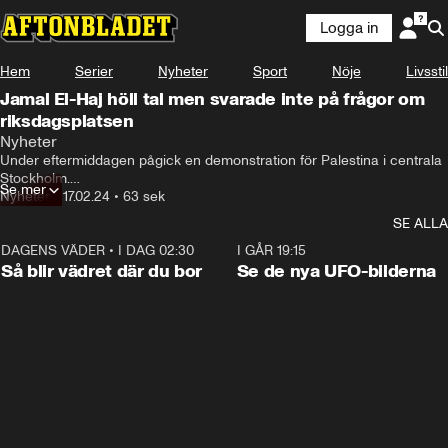
Logga in
Hem
Serier
Nyheter
Sport
Nöje
Livsstil
Jamal El-Haj höll tal men svarade inte på frågor om
riksdagsplatsen
Nyheter
Under eftermiddagen pågick en demonstration för Palestina i centrala 
Stockholm.

Se mer
Nyheter
•
17.02.24
•
63 sek
Socialdemokraternas politiska vilde Jamal El-Haj talade på plats.
SE ALLA
DAGENS VÄDER
•
I DAG 02:30
1:06
I GÅR 19:15
Så blir vädret där du bor
Se de nya UFO-bilderna