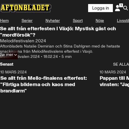
Logga in
Hem
Serier
Nyheter
Sport
Nöje
Livsstil
Se allt från efterfesten i Växjö: Mystisk gäst och
"mordförsök"?
Melodifestivalen 2024
Aftonbladets Natalie Demirian och Stina Dahlgren med de hetaste 
snackisarna från Melodifestivalens efterfest i Växjö.
Se mer
Melodifestivalen 2024
•
18.02.24
•
5 min
Senast
SE ALLA
10 MARS 2024
4:58
10 MARS 2024
Se allt från Mello-finalens efterfest:
Pappan till
"Flirtiga bilderna och kaos med
vinsten: ”Jag
brandlarm"