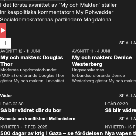
I det första avsnittet av ”My och Makten” ställer 
inrikespolitiska kommentatorn My Rohwedder 
Socialdemokraternas partiledare Magdalena 
Andersson till svars.
1
SE ALLA
AVSNITT 12
•
11 JUNI
26:27
AVSNITT 11
•
4 JUNI
2
My och makten: Douglas
My och makten: Denice
Thor
Westerberg
Moderata ungdomsförbundet 
Ungsvenskarnas 
(MUF:s) ordförande Douglas Thor 
förbundsordförande Denice 
gästar My och makten. I avsnittet 
Westerberg gästar My och makten.
diskuteras tonårsutvisningarna och 
avsnittet diskuteras migrationsfrå
hur Moderaterna ska locka väljare till 
och hur SD ska locka kvinnliga 
Väder
SE ALLA
valet i höst. 
väljare. 
I DAG 02:30
1:06
I GÅR 02:30
Så blir vädret där du bor
Så blir vädr
Senaste om konflikten i Mellanöstern
SE ALLA
NYHETER
•
17 FEB. 2025
0:45
NYHETER
•
16 F
500 dagar av krig i Gaza – se förödelsen
Nya vapen ti