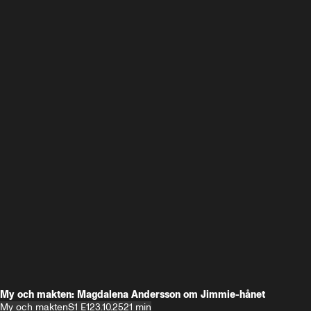
My och makten: Magdalena Andersson om Jimmie-hånet
My och makten
S1 E1
23.10.25
21 min