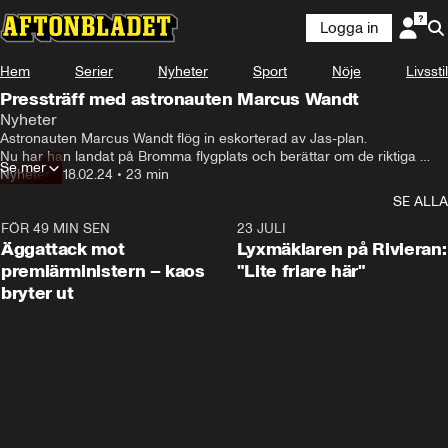
Logga in
Hem
Serier
Nyheter
Sport
Nöje
Livsstil
Pressträff med astronauten Marcus Wandt
Nyheter
Astronauten Marcus Wandt flög in eskorterad av Jas-plan.

Nu har han landat på Bromma flygplats och berättar om de riktiga 
Se mer
första orden i rymden:

Nyheter
•
18.02.24
•
23 min
– ”Nu är vi i rymden”, säger han.
SE ALLA
FÖR 49 MIN SEN
0:37
23 JULI
Äggattack mot
Lyxmäklaren på Rivieran:
premiärministern – kaos
"Lite friare här"
bryter ut