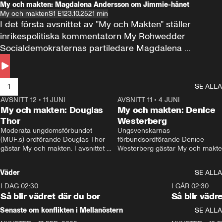
My och makten: Magdalena Andersson om Jimmie-hånet
My och makten
S1 E1
23.10.25
21 min
I det första avsnittet av ”My och Makten” ställer 
inrikespolitiska kommentatorn My Rohwedder 
Socialdemokraternas partiledare Magdalena 
Andersson till svars.
1
SE ALLA
AVSNITT 12
•
11 JUNI
26:27
AVSNITT 11
•
4 JUNI
2
My och makten: Douglas
My och makten: Denice
Thor
Westerberg
Moderata ungdomsförbundet 
Ungsvenskarnas 
(MUF:s) ordförande Douglas Thor 
förbundsordförande Denice 
gästar My och makten. I avsnittet 
Westerberg gästar My och makten.
diskuteras tonårsutvisningarna och 
avsnittet diskuteras migrationsfrå
hur Moderaterna ska locka väljare till 
och hur SD ska locka kvinnliga 
Väder
SE ALLA
valet i höst. 
väljare. 
I DAG 02:30
1:06
I GÅR 02:30
Så blir vädret där du bor
Så blir vädr
Senaste om konflikten i Mellanöstern
SE ALLA