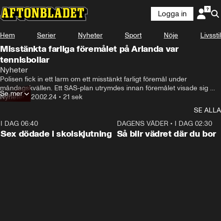
Logga in
Hem
Serier
Nyheter
Sport
Nöje
Livsstil
Misstänkta farliga föremålet på Arlanda var
tennisbollar
Nyheter
Polisen fick in ett larm om ett misstänkt farligt föremål under 
måndagskvällen. Ett SAS-plan utrymdes innan föremålet visade sig 
Se mer
vara ofarligt.
Nyheter
•
20.02.24
•
21 sek
SE ALLA
I DAG 06:40
0:35
DAGENS VÄDER
•
I DAG 02:30
Sex dödade i skolskjutning
Så blir vädret där du bor