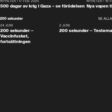
NYHETER
•
17 FEB. 2025
0:45
NYHETER
•
16 F
500 dagar av krig i Gaza – se förödelsen
Nya vapen ti
200 sekunder
SE ALLA
24 JUNI
5:00
2 JUNI
200 sekunder –
200 sekunder – Testern
Vaccinfusket,
fortsättningen